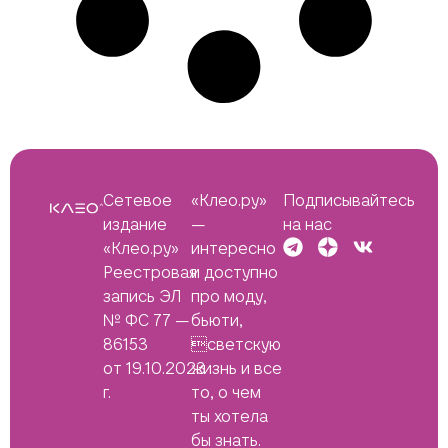
Сетевое
«Клео.ру»
Подписывайтесь
издание
—
на нас
«Клео.ру»
интересно
Реестровая
и доступно
запись ЭЛ
про моду,
№ ФС 77 —
бьюти,
86153
светскую
от 19.10.2023
жизнь и все
г.
то, о чем
ты хотела
бы знать.