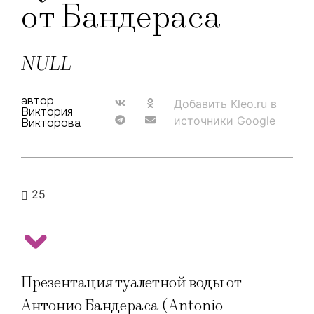
от Бандераса
NULL
автор
Добавить Kleo.ru в
Виктория
источники Google
Викторова
25
Презентация туалетной воды от
Антонио Бандераса (Antonio