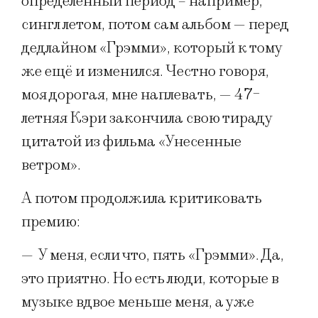
определенный период – например,
сингл летом, потом сам альбом — перед
дедлайном «Грэмми», который к тому
же ещё и изменился. Честно говоря,
моя дорогая, мне наплевать, — 47-
летняя Кэри закончила свою тираду
цитатой из фильма «Унесенные
ветром».
А потом продолжила критиковать
премию:
—
У меня, если что, пять «Грэмми». Да,
это приятно. Но есть люди, которые в
музыке вдвое меньше меня, а уже