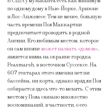
В США у музыканта есть как минимум
по одному дому в Нью-Йорке, Аризоне
и Лос-Анжелесе. Тем не менее, большую
часть времени Пол Маккартни
предпочитает проводить в родной
Англии. Его любимым местом, которое
он сам вполне
может назвать «домом»
,
является вилла на окраине городка
Peasmarsh, в восточном Суссексе. На
607 гектарах этого имения нет ни
бассейна, ни корта, однако вряд ли Пол
собирается здесь что-то менять. С этим
местом у Пола связано множество
воспоминаний, в частности, о его