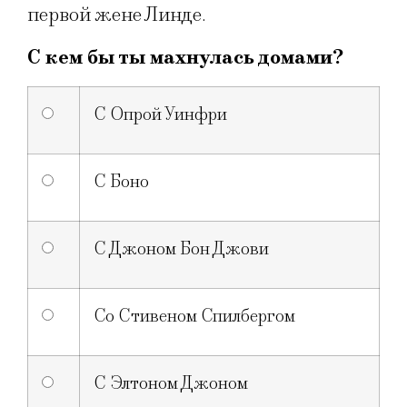
первой жене Линде.
С кем бы ты махнулась домами?
С Опрой Уинфри
С Боно
С Джоном Бон Джови
Со Стивеном Спилбергом
С Элтоном Джоном