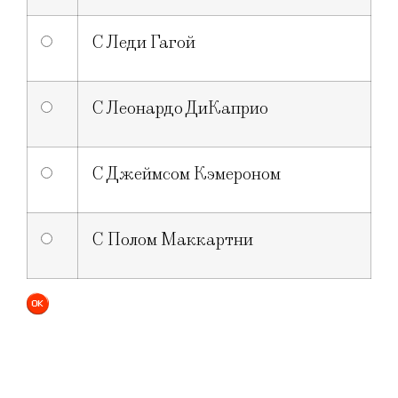
С Леди Гагой
С Леонардо ДиКаприо
С Джеймсом Кэмероном
С Полом Маккартни