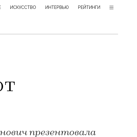
Е
ИСКУССТВО
ИНТЕРВЬЮ
РЕЙТИНГИ
ют
енович презентовала