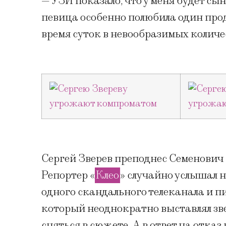
— УЗИ показало, что у меня будет сы
певица особенно полюбила один прод
время суток в невообразимых количес
Сергей Зверев преподнес Семенович б
Репортер «
Клео
» случайно услышал 
одного скандального телеканала и п
который неоднократно выставлял звез
сняться в сюжете. А в ответ на отказ