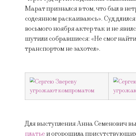
Марат признался в том, что был в не
содеянном раскаиваюсь». Суд длился 
восьмого ноября актер так и не явил
шутили собравшиеся: «Не смог найти
транспортом не захотел».
Для выступления Анна Семенович в
платье
и огорошила присутствующих