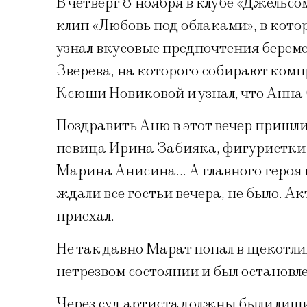
В четверг 8 ноября в клубе «Джельс
клип «Любовь под облаками», в кото
узнал вкусовые предпочтения берем
Зверева, на которого собирают ком
Ксюши Новиковой и узнал, что Анна 
Поздравить Аню в этот вечер пришли
певица Ирина Забияка, фигуристки 
Марина Анисина… А главного героя 
ждали все гостьи вечера, не было. Ак
приехал.
Не так давно Марат попал в щекотли
нетрезвом состоянии и был останов
Через суд артиста должны были лиш