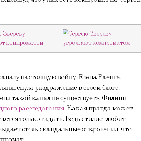
 каналу настоящую войну. Елена Ваенга
выплеснула раздражение в своем блоге,
меня такой канал не существует», Филипп
дного расследования
. Какая правда может
ается только гадать. Ведь стилист любит
 выдает столь скандальные откровения, что
мпромат.