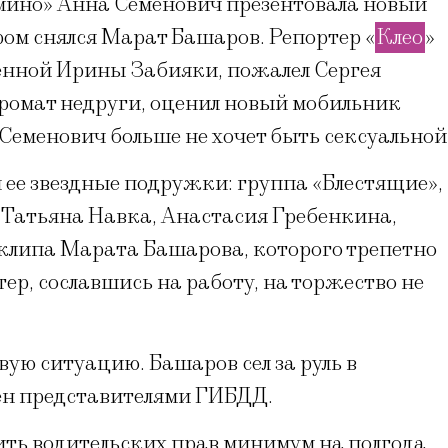
омино» Анна Семенович презентовала новый
ром снялся Марат Башаров. Репортер «
Клео
»
енной Ирины Забияки, пожалел Сергея
промат недруги, оценил новый мобильник
Семенович больше не хочет быть сексуальной
 ее звездные подружки: группа «Блестящие»,
Татьяна Навка, Анастасия Гребенкина,
клипа Марата Башарова, которого трепетно
тер, сославшись на работу, на торжество не
вую ситуацию. Башаров сел за руль в
лен представителями ГИБДД.
ить водительских прав минимум на полгода.