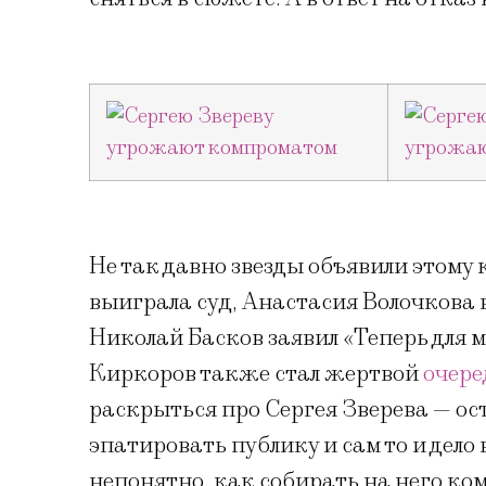
Не так давно звезды объявили этому
выиграла суд, Анастасия Волочкова 
Николай Басков заявил «Теперь для 
Киркоров также стал жертвой
очере
раскрыться про Сергея Зверева — ост
эпатировать публику и сам то и дело
непонятно, как собирать на него ко