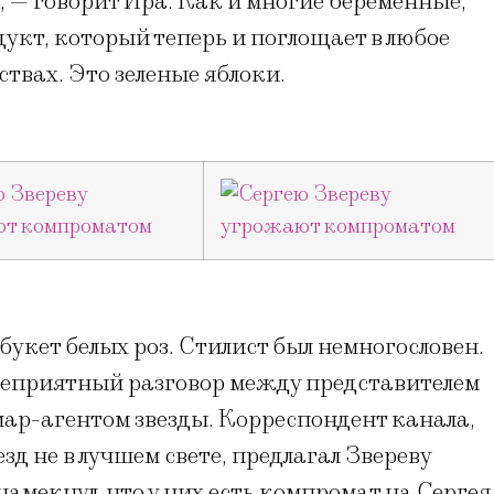
н, — говорит Ира. Как и многие беременные,
укт, который теперь и поглощает в любое
твах. Это зеленые яблоки.
укет белых роз. Стилист был немногословен.
неприятный разговор между представителем
иар-агентом звезды. Корреспондент канала,
д не в лучшем свете, предлагал Звереву
 намекнул, что у них есть компромат на Сергея