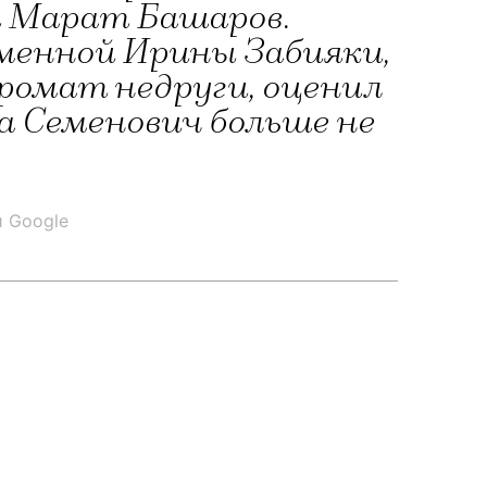
ся Марат Башаров.
еменной Ирины Забияки,
промат недруги, оценил
а Семенович больше не
и Google