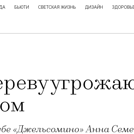
ДА
БЬЮТИ
СВЕТСКАЯ ЖИЗНЬ
ДИЗАЙН
ЗДОРОВЬ
ереву угрожа
том
лубе «Джельсомино» Анна Сем