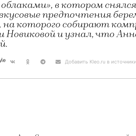
д облаками», в котором снял
 вкусовые предпочтения бер
а, на которого собирают ком
 Новиковой и узнал, что Анн
й.
yle
Добавить Kleo.ru в источник