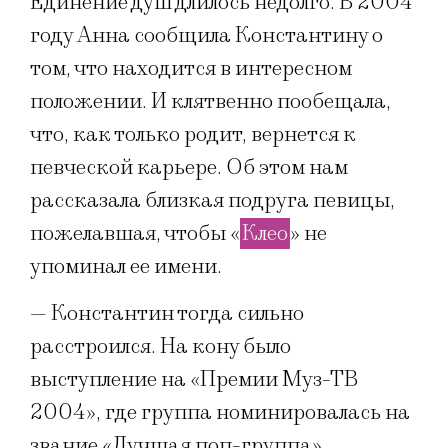
Единение душ длилось недолго. В 2004
году Анна сообщила Константину о
том, что находится в интересном
положении. И клятвенно пообещала,
что, как только родит, вернется к
певческой карьере. Об этом нам
рассказала близкая подруга певицы,
пожелавшая, чтобы «
Клео
» не
упоминал ее имени.
— Константин тогда сильно
расстроился. На кону было
выступление на «Премии Муз-ТВ
2004», где группа номинировалась на
звание «Лучшая поп-группа».