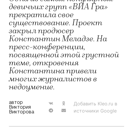
девичьих групп «ВИА Гра»
прекратила свое
существование. Проект
закрыл продюсер
Константин Меладзе. На
пресс-конференции,
посвященной этой грустной
теме, откровения
Константина привели
многих журналистов в
недоумение.
автор
Добавить Kleo.ru в
Виктория
источники Google
Викторова