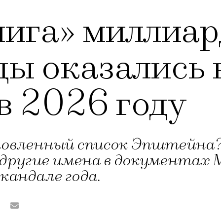
ига» миллиар
ды оказались 
в 2026 году
бновленный список Эпштейна?
и другие имена в документа
кандале года.