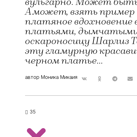
вульгарно. Может быть,
А может, взять пример 
платяное вдохновение в
платьями, дымчатыми 
оскароносицу Шарлиз Т
эту гламурную красави
черном платье...
автор Моника Микаия
35