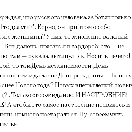
рждая, что русского человека заботят только
то делать?". Верно, он при этом о себе
ак же женщины? У них-то жизненно важный
 Вот, давеча, полезла я в гардероб: это — не
тно, там — рукава вытянулись. Носить нечего!
кой-то там День независимости, День
ленности и даже не День рождения… На носу
аснее Нового года? Новых впечатлений, новы
ц?.. Только его ожидание. И НАСТРОЕНИЕ!
А чтобы это самое настроение появилось и
лишь немного постараться. Ну, совсем чуть-
латье.