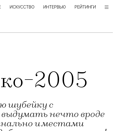
Е
ИСКУССТВО
ИНТЕРВЬЮ
РЕЙТИНГИ
еко-2005
ую шубейку с
выдумать нечто вроде
инально и местами