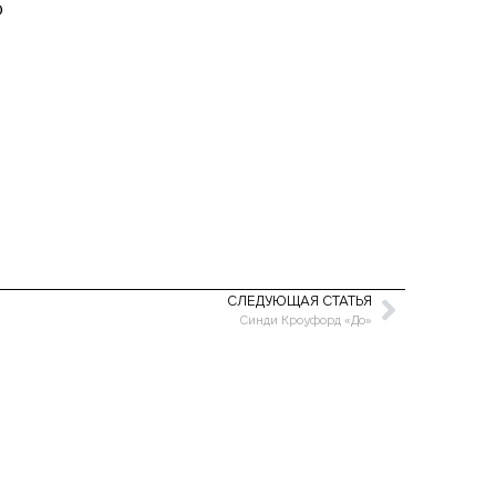
ю
СЛЕДУЮЩАЯ СТАТЬЯ
Синди Кроуфорд «До»