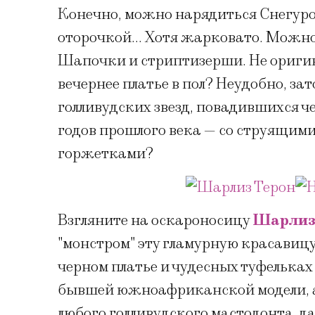
Конечно, можно нарядиться Снегур
оторочкой… Хотя жарковато. Можно
Шапочки и стриптизерши. Не оригин
вечернее платье в пол? Неудобно, зат
голливудских звезд, повадившихся ч
годов прошлого века — со струящим
горжетками?
Взгляните на оскароносицу
Шарлиз
"монстром" эту гламурную красавиц
черном платье и чудесных туфельках
бывшей южноафриканской модели, а 
любого голливудского мастодонта, да