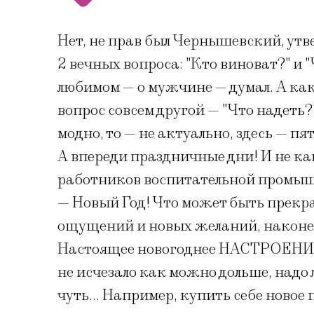
Нет, не прав был Чернышевский, утве
2 вечных вопроса: "Кто виноват?" и "Ч
любимом — о мужчине — думал. А к
вопрос совсем другой — "Что надеть?".
модно, то — не актуально, здесь — пя
А впереди праздничные дни! И не ка
работников воспитательной промыш
— Новый Год! Что может быть прекр
ощущений и новых желаний, наконе
Настоящее новогоднее НАСТРОЕНИЕ! 
не исчезало как можно дольше, надо 
чуть… Например, купить себе новое п