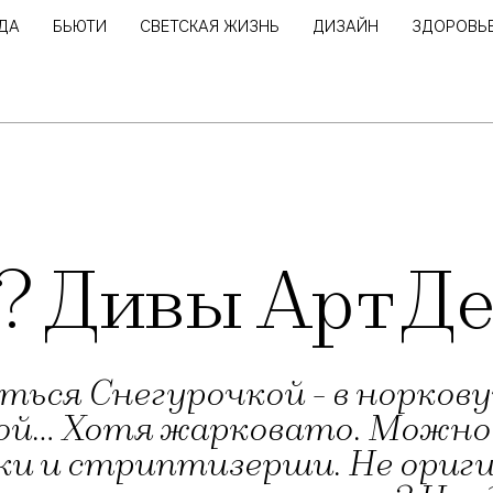
ДА
БЬЮТИ
СВЕТСКАЯ ЖИЗНЬ
ДИЗАЙН
ЗДОРОВЬ
? Дивы Арт Д
ься Снегурочкой - в норков
й… Хотя жарковато. Можно 
ки и стриптизерши. Не ориг