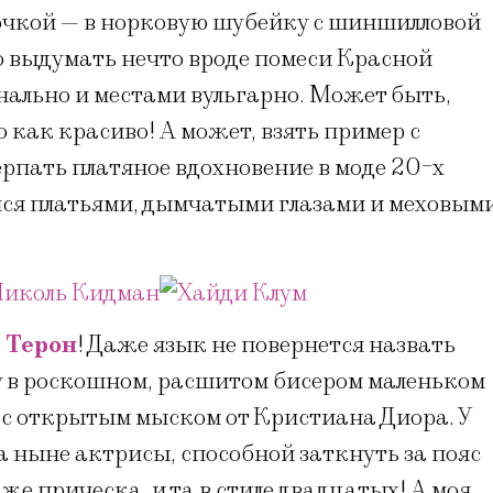
очкой — в норковую шубейку с шиншилловой
 выдумать нечто вроде помеси Красной
ально и местами вульгарно. Может быть,
о как красиво! А может, взять пример с
ерпать платяное вдохновение в моде 20-х
ися платьями, дымчатыми глазами и меховым
 Терон
! Даже язык не повернется назвать
у в роскошном, расшитом бисером маленьком
 с открытым мыском от Кристиана Диора. У
ныне актрисы, способной заткнуть за пояс
же прическа, и та в стиле двадцатых! А моя