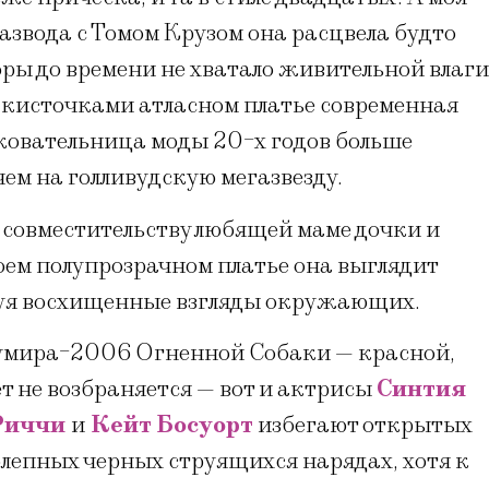
развода с Томом Крузом она расцвела будто
оры до времени не хватало живительной влаги
 кисточками атласном платье современная
олковательница моды 20-х годов больше
чем на голливудскую мегазвезду.
о совместительству любящей маме дочки и
воем полупрозрачном платье она выглядит
руя восхищенные взгляды окружающих.
кумира-2006 Огненной Собаки — красной,
т не возбраняется — вот и актрисы
Синтия
 Риччи
и
Кейт Босуорт
избегают открытых
лепных черных струящихся нарядах, хотя к