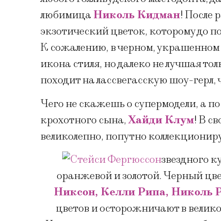
любимица
Николь Кидман
! После 
экзотический цветок, которому до п
К сожалению, в черном, украшенном
икона стиля, но далеко не лучшая т
походит на лассвегасскую шоу-герл, 
Чего не скажешь о супермодели, а п
крохотного сына,
Хайди Клум
! В с
великолепно, попутно коллекциони
звездного 
оранжевой и золотой. Черный цве
Никсон, Келли Рипа, Николь
цветов и осторожничают в велико