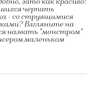
обно, зато как красиво!
ившихся черпать
ека - со струящимися
ками? Взгляните на
ся назвать "монстром"
исером маленьком