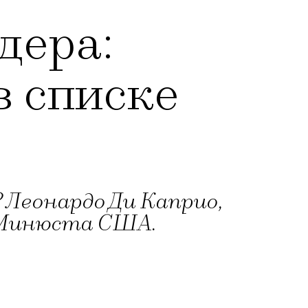
дера:
в списке
 Леонардо Ди Каприо,
х Минюста США.