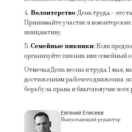
4.
Волонтерство
: День труда – это
Принимайте участие в волонтерских
инициативу.
5.
Семейные пикники
: Если предп
организуйте пикник или семейный о
Отмечая День весны и труда 1 мая, 
достижениям рабочего движения, н
борьбу за права и благополучие всех
Евгений Елисеев
Выпускающий редактор