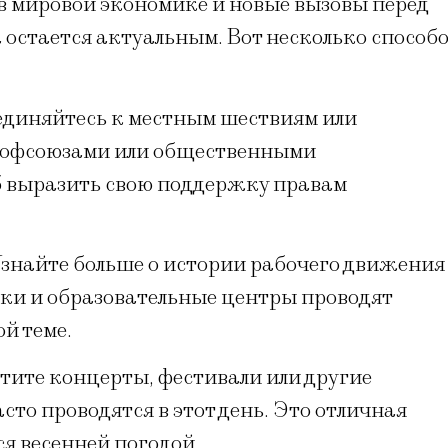
 в мировой экономике и новые вызовы перед
 остается актуальным. Вот несколько способ
единяйтесь к местным шествиям или
рофсоюзами или общественными
б выразить свою поддержку правам
 Узнайте больше о истории рабочего движения
еки и образовательные центры проводят
й теме.
етите концерты, фестивали или другие
то проводятся в этот день. Это отличная
я весенней погодой.