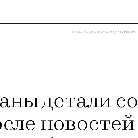
Самый вкусный маринад для свиного ш
аны детали с
сле новостей 