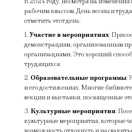
В 2024 году, несмотря на изменения
рабочим классом, День весны и труда
отметить этот день:
1.
Участие в мероприятиях
: Присо
демонстрациям, организованным п
организациями. Это хороший спосо
трудящихся.
2.
Образовательные программы
:
и его достижениях. Многие библиот
лекции и выставки, посвященные это
3.
Культурные мероприятия
: Пос
культурные мероприятия, которые час
возможность отдохнуть и насладитьс