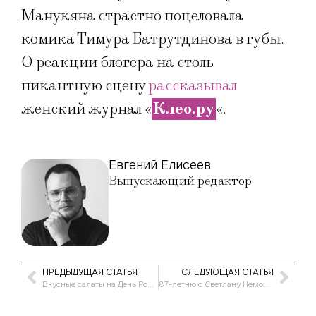
Манукяна страстно поцеловала
комика Тимура Батрутдинова в губы.
О реакции блогера на столь
пикантную сцену
рассказывал
женский журнал «
Клео.ру
«.
Евгений Елисеев
Выпускающий редактор
ПРЕДЫДУЩАЯ СТАТЬЯ
СЛЕДУЮЩАЯ СТАТЬЯ
Вкусные салаты на День Рождения: Рецепты и Идеи
87-летнюю Светлану Немоляеву срочно госпитализировали