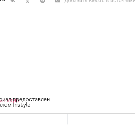
Добавить Kleo.ru в источник
риал предоставлен
лом Instyle