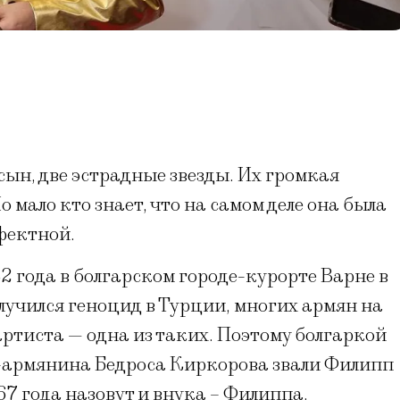
сын, две эстрадные звезды. Их громкая
 мало кто знает, что на самом деле она была
фектной.
2 года в болгарском городе-курорте Варне в
случился геноцид в Турции, многих армян на
артиста — одна из таких. Поэтому болгаркой
ца-армянина Бедроса Киркорова звали Филипп
67 года назовут и внука – Филиппа.