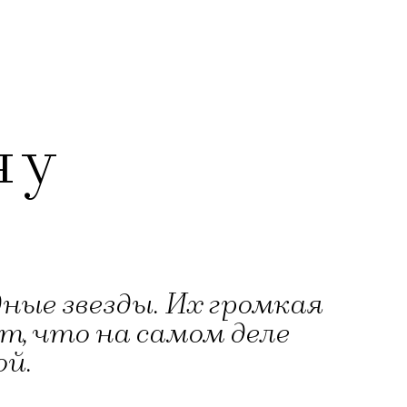
 у
дные звезды. Их громкая
т, что на самом деле
ой.