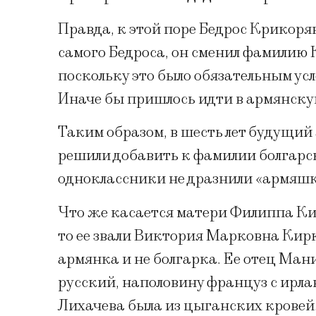
Правда, к этой поре Бедрос Крикоря
самого Бедроса, он сменил фамилию
поскольку это было обязательным усл
Иначе бы пришлось идти в армянскую,
Таким образом, в шесть лет будущий
решили добавить к фамилии болгарск
одноклассники не дразнили «армяшк
Что же касается матери Филиппа Ки
то ее звали Виктория Марковна Кирк
армянка и не болгарка. Ее отец Ма
русский, наполовину француз с ирл
Лихачева была из цыганских кровей.