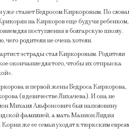
н уже станет Бедросом Киркоровым. По слова
 Крикорян на Киркоров еще будучи ребенком,
овием для поступления в болгарскую школу.
 чего родители не очень хотели.
 артист эстрады стал Киркоровым. Родители
ое окончание для того, чтобы их отпрыска
ой».
ркорова и первой жены Бедроса Киркорова,
орова (в девичестве Лихачева). И она не
нион Михаил Альфонсович был наполовину
андской фамилией, а мать Манион Лидия
 Корни же ее семьи уходят к тюркским еврея