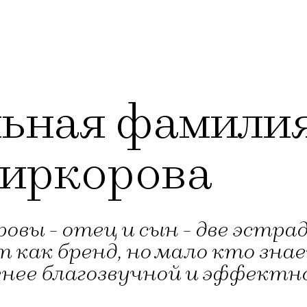
ьная фамилия
иркорова
овы - отец и сын - две эстра
 как бренд, но мало кто знае
енее благозвучной и эффектн