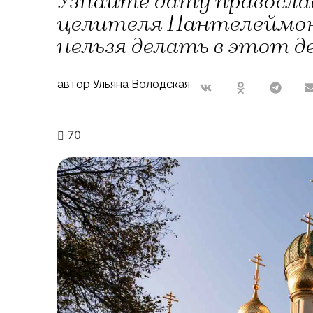
Узнайте дату правосла
целителя Пантелеймон
нельзя делать в этот д
автор Ульяна Володская
70