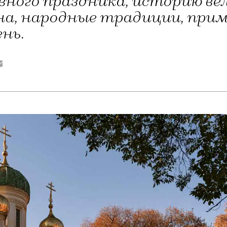
вного праздника, историю ве
а, народные традиции, прим
ень.