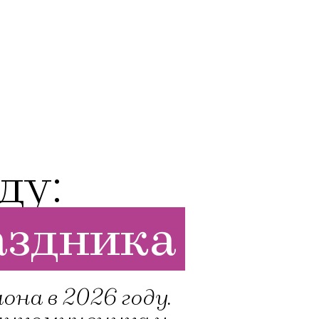
ду:
аздника
на в 2026 году.