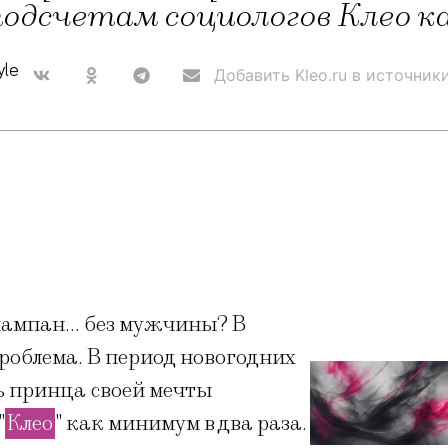
одсчетам социологов Клео ка
yle
Добавить Kleo.ru в источник
з шампан… без мужчины? В
роблема. В период новогодних
ь принца своей мечты
"
Клео
" как минимум в два раза.