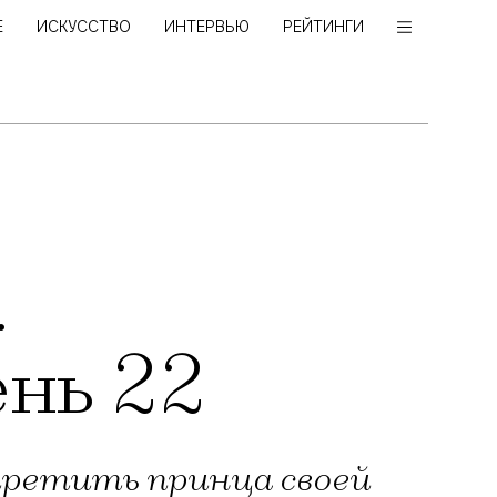
Е
ИСКУССТВО
ИНТЕРВЬЮ
РЕЙТИНГИ
.
ень 22
третить принца своей