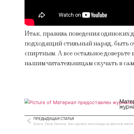
Итак, правила поведения одиноких 
подходящий стильный наряд, быть о
спиртным. А все остальное доверьте 
нашим читательницам скучать в сам
Мате
журна
ПРЕДЫДУЩАЯ СТАТЬЯ
Блоги: Лена Ленина. Как сделать миллиард на детской мечте