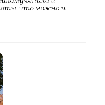
ликомученика и
еты, что можно и