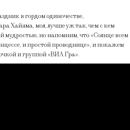
здник в гордом одиночестве,
а Хайяма, мол, лучше уж так, чем с кем
ой мудростью, но напомним, что «Солнце всем
инцессе, и простой проводнице», и покажем
ючкой и группой «ВИА Гра».