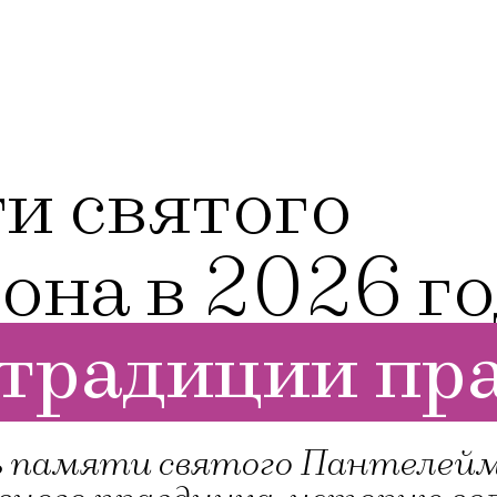
и святого
на в 2026 го
 традиции пр
 памяти святого Пантелеймо