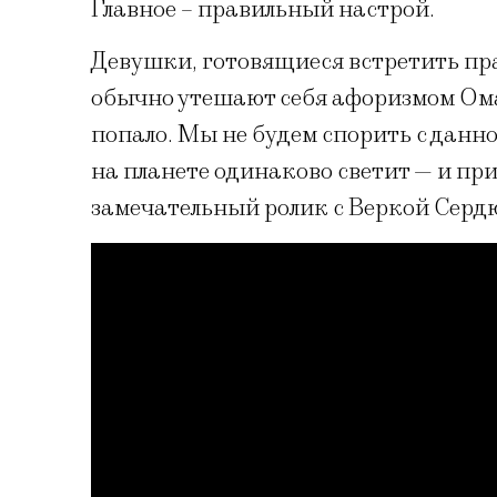
Главное – правильный настрой.
Девушки, готовящиеся встретить пра
обычно утешают себя афоризмом Омар
попало. Мы не будем спорить с данн
на планете одинаково светит — и пр
замечательный ролик с Веркой Серд