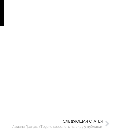
СЛЕДУЮЩАЯ СТАТЬЯ
Ариана Гранде: «Трудно взрослеть на виду у публики»