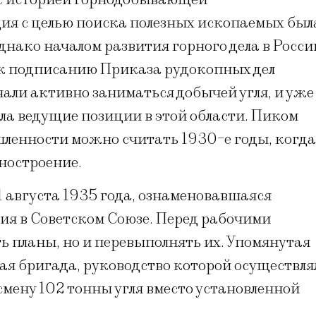
ия с целью поиска полезных ископаемых был
Однако началом развития горного дела в Росси
о к подписанию Приказа рудокопных дел
ачали активно заниматься добычей угля, и уже
ела ведущие позиции в этой области. Пиком
енности можно считать 1930-е годы, когда
ностроение.
1 августа 1935 года, ознаменовавшаяся
я в Советском Союзе. Перед рабочими
ть планы, но и перевыполнять их. Упомянутая
кая бригада, руководство которой осуществля
смену 102 тонны угля вместо установленной