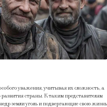
собого уважения, учитывая их сложность, а
 развития страны. К таким представителям
недр земли уголь и подвергающие свою жизн