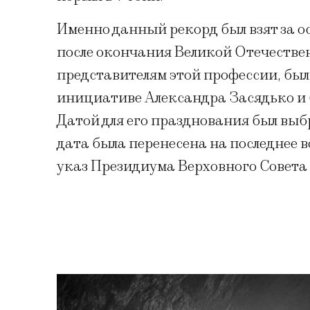
Именно данный рекорд был взят за 
после окончания Великой Отечеств
представителям этой профессии, был
инициативе Александра Засядько и б
Датой для его празднования был выб
дата была перенесена на последнее в
указ Президиума Верховного Совета 