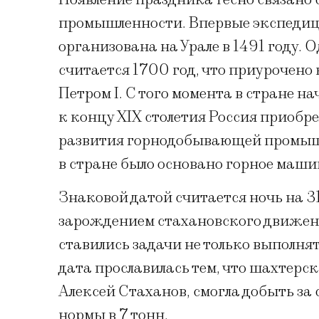
промышленности. Впервые экспедиц
организована на Урале в 1491 году. 
считается 1700 год, что приурочен
Петром I. С того момента в стране н
к концу XIX столетия Россия приобр
развития горнодобывающей промышл
в стране было основано горное маши
Знаковой датой считается ночь на 3
зарождением стахановского движени
ставились задачи не только выполня
дата прославилась тем, что шахтерс
Алексей Стаханов, смогла добыть за 
нормы в 7 тонн.