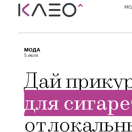
МО
МОДА
5 июля
Дай прикур
для сигаре
от локальн