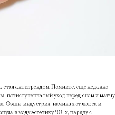
а стал антитрендом. Помните, еще недавно
ы, пятиступенчатый уход перед сном и матчу
лом. Фэшн-индустрия, начиная от люкса и
ула в моду эстетику 90-х, наряду с