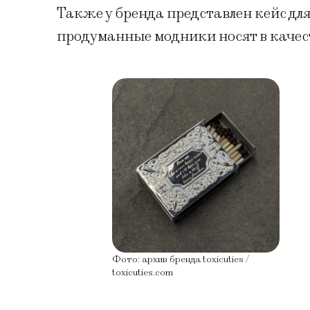
Также у бренда представлен кейс д
продуманные модники носят в качес
Фото: архив бренда toxicuties /
toxicuties.com