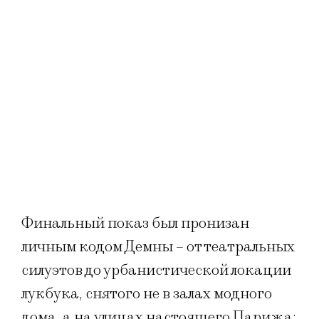
Финальный показ был пронизан
личным кодом Демны – от театральных
силуэтов до урбанистической локации
лукбука, снятого не в залах модного
дома, а на улицах настоящего Парижа: