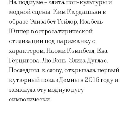
На подиуме – элита поп-культуры и
модной сцены: Ким Кардашьян в
образе Элизабет Тейлор, Изабель
Юппер в остросатирической
стилизации под парижанку с
характером, Наоми Кэмпбелл, Ева
Герцигова, Лю Вэнь, Элиза Дуглас.
Последняя, к слову, открывала первый
кутюрный показ Демны в 2016 году и
замкнула эту модную дугу
символически.