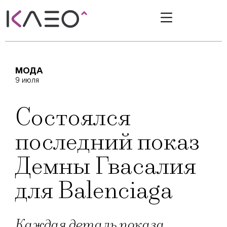
МОДА
9 июля
Состоялся
последний показ
Демны Гвасалия
для Balenciaga
Каждая деталь показа