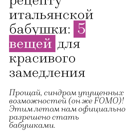
рецепту
итальянской
бабушки:
5
вещей
для
красивого
замедления
Прощай, синдром упущенных
возможностей (он же FOMO)!
Этим летом нам официально
разрешено стать
бабушками.