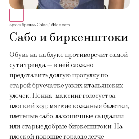
архив бренда Chloe / chloe.com
архи
Сабо и биркенштоки
Обувь на каблуке противоречит самой
сути тренда — в ней сложно
представить долгую прогулку по
старой брусчатке узких итальянских
улочек. Нонна-максинг голосует за
плоский ход: мягкие кожаные балетки,
плетеные сабо, лаконичные сандалии
или старые добрые биркенштоки. На
плоской подошве гораздо легче