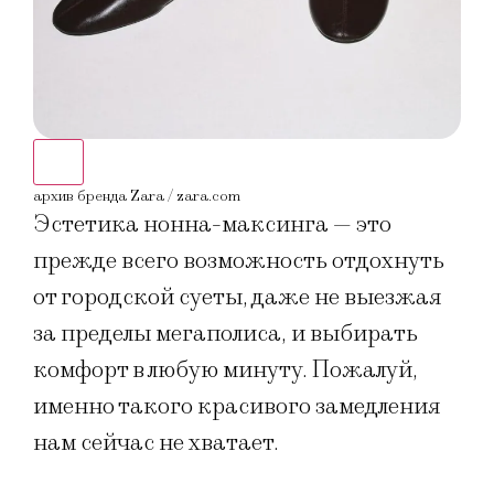
архив бренда Zara / zara.com
архи
Эстетика нонна-максинга — это
прежде всего возможность отдохнуть
от городской суеты, даже не выезжая
за пределы мегаполиса, и выбирать
комфорт в любую минуту. Пожалуй,
именно такого красивого замедления
нам сейчас не хватает.