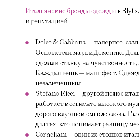
Итальянские бренды одежды
в Elyts
и репутацией.
Dolce & Gabbana — наверное, сам
Основатели марки Доменико Доль
сделали ставку на чувственность
Каждая вещь — манифест. Одежда э
незамеченным.
Stefano Ricci — другой полюс ит
работает в сегменте высокого муж
дорого в лучшем смысле слова. Г
для тех, кто понимает разницу м
Corneliani — один из столпов ит