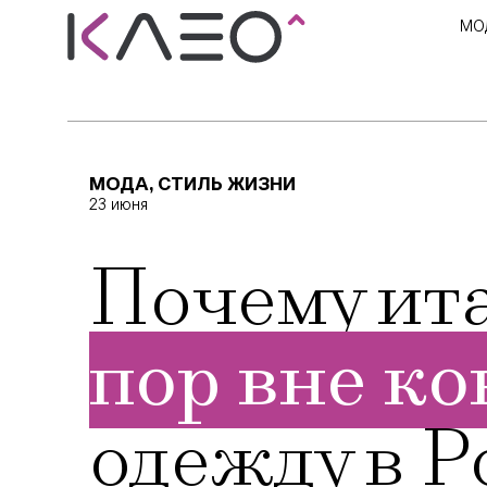
МО
МОДА
,
СТИЛЬ ЖИЗНИ
23 июня
Почему ит
пор вне к
одежду в Р