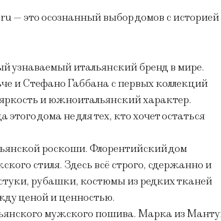
.ru — это осознанный выбор домов с историей
ый узнаваемый итальянский бренд в мире.
че и Стефано Габбана с первых коллекций
, яркость и южноитальянский характер.
того дома не для тех, кто хочет остаться
альянской роскоши. Флорентийский дом
ского стиля. Здесь всё строго, сдержанно и
алстуки, рубашки, костюмы из редких тканей
ежду ценой и ценностью.
альянского мужского пошива. Марка из Мант