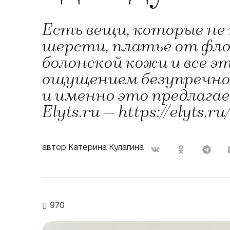
Есть вещи, которые не
шерсти, платье от фло
болонской кожи и все э
ощущением безупречнос
и именно это предлага
Elyts.ru — https://elyt
автор Катерина Кулагина
970