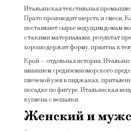
Итальянская текстильная промышлен
Прато производит шерсть и смеси, 
поставляют сырье ведущим домам мо
с такими материалами, результат пр
хорошо держит форму, приятна к телу
Крой — отдельная история. Итальян
влиянием средиземноморского предст
плечевой узел в пиджаках, притален
посадке по фигуре. Итальянская вещь
куплена с вешалки.
Женский и мужс