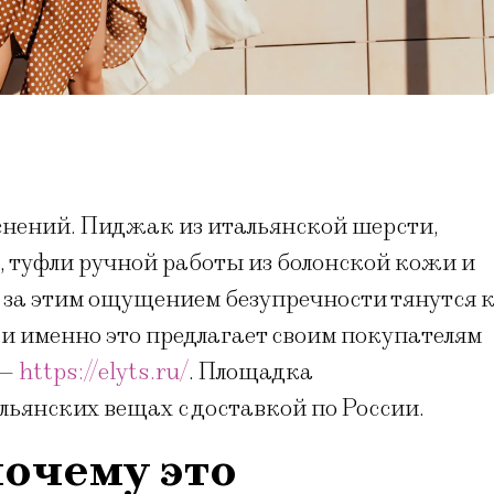
снений. Пиджак из итальянской шерсти,
, туфли ручной работы из болонской кожи и
о за этим ощущением безупречности тянутся 
 и именно это предлагает своим покупателям
 —
https://elyts.ru/
. Площадка
ьянских вещах с доставкой по России.
почему это