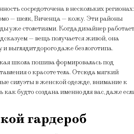
ность сосредоточена в нескольких регионах
Комо — шелк, Виченца — кожу. Эти районы
ды уже столетиями. Когда дизайнер работае
едсказуем — вещь получается живой, она
 и выглядит дорого даже без логотипа.
ская школа пошива формировалась под
авления о красоте тела. Отсюда мягкий
ные силуэты в женской одежде, внимание к
 как будто создана именно для вас, даже есл
кой гардероб