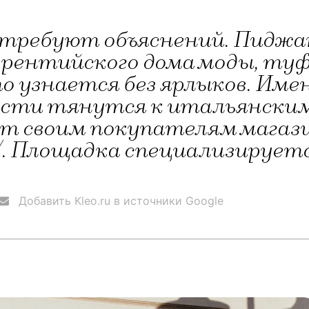
 требуют объяснений. Пиджа
рентийского дома моды, туф
то узнается без ярлыков. Име
ти тянутся к итальянским б
ет своим покупателям магаз
s.ru/. Площадка специализируе
Добавить Kleo.ru в источники Google