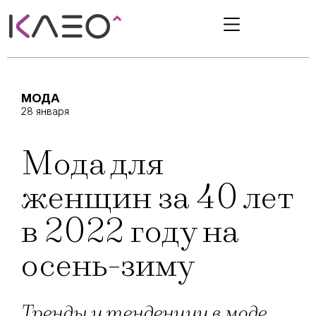
МОДА
28 января
Мода для
женщин за 40 лет
в 2022 году на
осень-зиму
Тренды и тенденции в моде