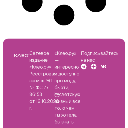
Сетевое
«Клео.ру»
Подписывайтесь
издание
—
на нас
«Клео.ру»
интересно
Реестровая
и доступно
запись ЭЛ
про моду,
№ ФС 77 —
бьюти,
86153
светскую
от 19.10.2023
жизнь и все
г.
то, о чем
ты хотела
бы знать.