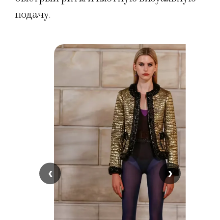
подачу.
‹
›