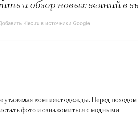
сить и обзор новых веяний в 
Добавить Kleo.ru в источники Google
не утяжеляя комплект одежды. Перед походом
истать фото и ознакомиться с модными