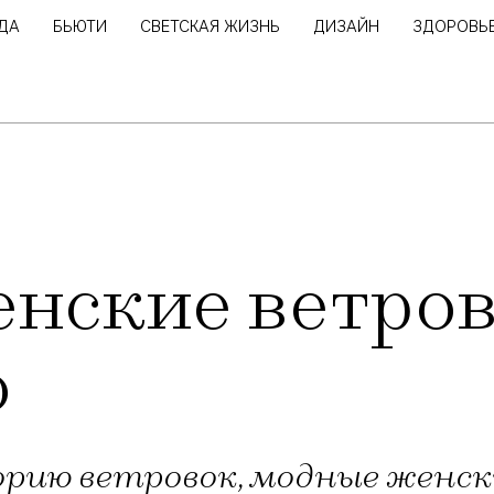
ДА
БЬЮТИ
СВЕТСКАЯ ЖИЗНЬ
ДИЗАЙН
ЗДОРОВЬ
нские ветро
о
рию ветровок, модные женски