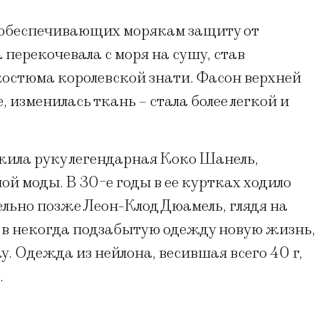
, обеспечивающих морякам защиту от
перекочевала с моря на сушу, став
костюма королевской знати. Фасон верхней
 изменилась ткань – стала более легкой и
жила руку легендарная Коко Шанель,
й моды. В 30-е годы в ее куртках ходило
ьно позже Леон-Клод Дюамель, глядя на
л в некогда подзабытую одежду новую жизнь,
 Одежда из нейлона, весившая всего 40 г,
.