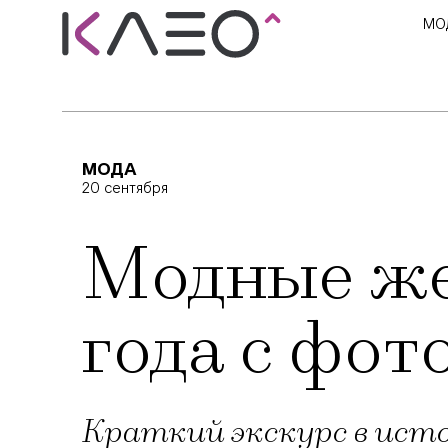
МО
МОДА
20 сентября
Модные же
года с фот
Краткий экскурс в исто