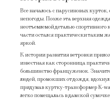
Все началось с парусиновых курток
непогоды. Позже эта верхняя одежда 
неотъемлемой деталью спортивного 
части остался практически таким же,
яркой.
К истории развития ветровки прило
известная как сторонница практично
большинство француженок. Значител
людей, промокших от дождя, вдохну
придумав куртку-трансформер K-way.
легко помещалась в дамской сумочке