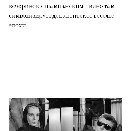
вечеринок с шампанским – вино там
символизирует декадентское веселье
эпохи.