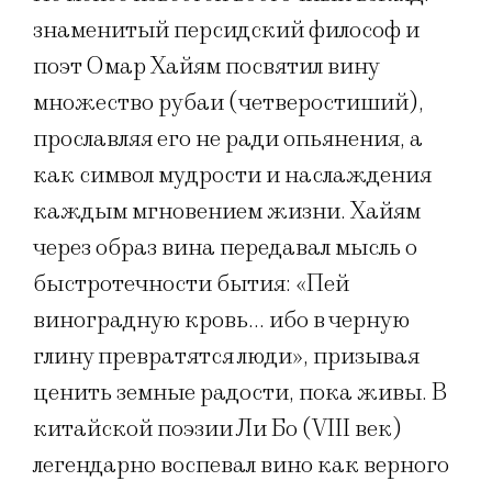
знаменитый персидский философ и
поэт Омар Хайям посвятил вину
множество рубаи (четверостиший),
прославляя его не ради опьянения, а
как символ мудрости и наслаждения
каждым мгновением жизни. Хайям
через образ вина передавал мысль о
быстротечности бытия: «Пей
виноградную кровь… ибо в черную
глину превратятся люди», призывая
ценить земные радости, пока живы. В
китайской поэзии Ли Бо (VIII век)
легендарно воспевал вино как верного