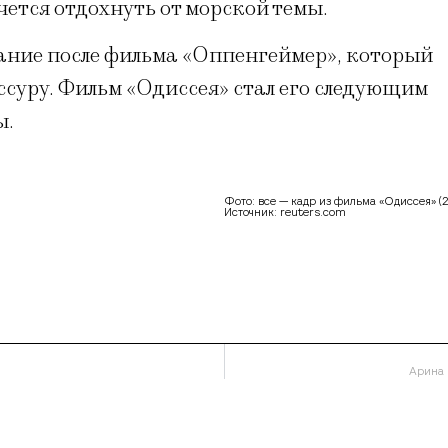
чется отдохнуть от морской темы.
ание после фильма «Оппенгеймер», который
суру. Фильм «Одиссея» стал его следующим
ы.
Фото: все — кадр из фильма «Одиссея» (2
Источник: reuters.com
Арина 