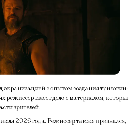
ад экранизацией с опытом создания трилогии 
аях режиссер имеет дело с материалом, которы
асти зрителей.
 июля 2026 года. Режиссер также признался,