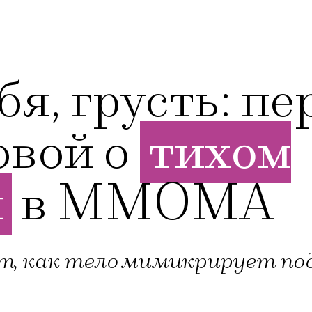
бя, грусть: п
овой о
тихом
и
в ММОМА
, как тело мимикрирует под