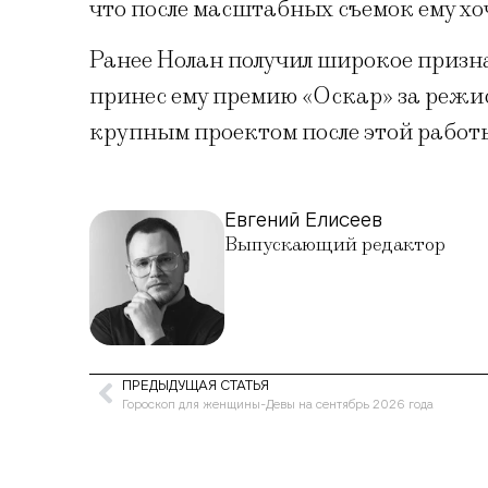
что после масштабных съемок ему хо
Ранее Нолан получил широкое призн
принес ему премию «Оскар» за режис
крупным проектом после этой работ
Евгений Елисеев
Выпускающий редактор
ПРЕДЫДУЩАЯ СТАТЬЯ
Гороскоп для женщины-Девы на сентябрь 2026 года