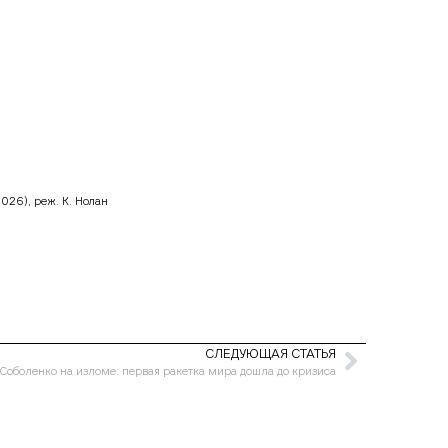
026), реж. К. Нолан
СЛЕДУЮЩАЯ СТАТЬЯ
Соболенко на изломе: первая ракетка мира дошла до кризиса