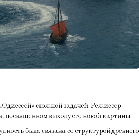
 «Одиссеей» сложной задачей. Режиссер
s, посвященном выходу его новой картины.
удность была связана со структурой древнего