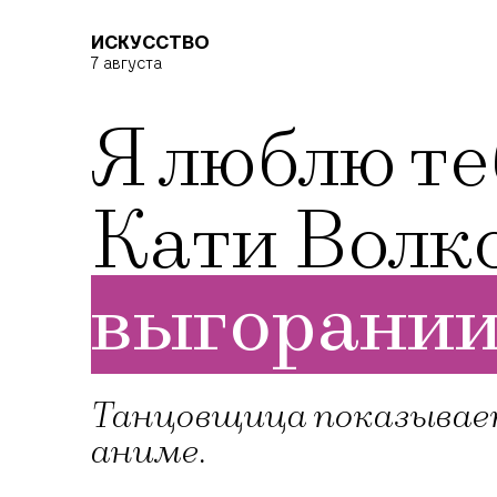
ИСКУССТВО
7 августа
Я люблю те
Кати Волк
выгорани
Танцовщица показывает
аниме.