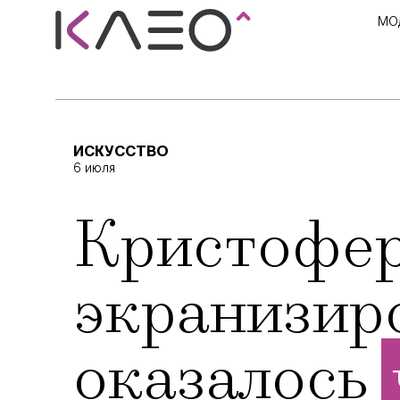
МО
ИСКУССТВО
6 июля
Кристофер
экранизир
оказалось