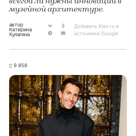
всегда ли нужны инновации в
музейной архитектуре.
автор
Добавить Kleo.ru в
Катерина
источники Google
Кулагина
9 858