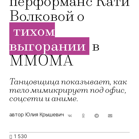
перформанс Кати
Волковой о
тихом
выгорании
в
ММОМА
Танцовщица показывает, как
тело мимикрирует под офис,
соцсети и аниме.
автор Юлия Крышевич
1 530