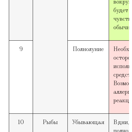
вокруг 
будет
чувств
обычно
9
Полнолуние
Необх
осторо
исполь
средств
Возмо
аллерг
реакци
10
Рыбы
Убывающая
В дни, 
полнол