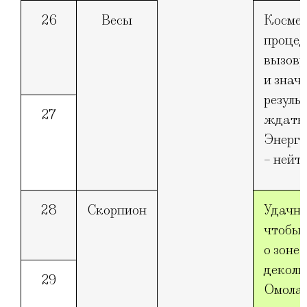
26
Весы
Космет
процед
вызову
и знач
резуль
27
ждать.
Энерге
– нейт
28
Скорпион
Удачно
чтобы 
о зоне 
деколь
29
Омола