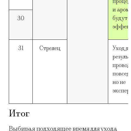
процед
и аром
будут 
30
эффек
31
Стрелец
Уход д
резуль
провод
повсед
но не
экспер
Итог
Выбирая подходящее время для ухода