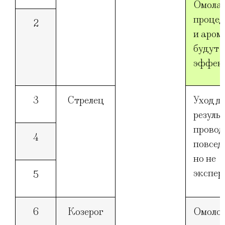
Омола
процед
2
и аром
будут 
эффек
3
Стрелец
Уход д
резуль
провод
4
повсед
но не
экспер
5
6
Козерог
Омоло