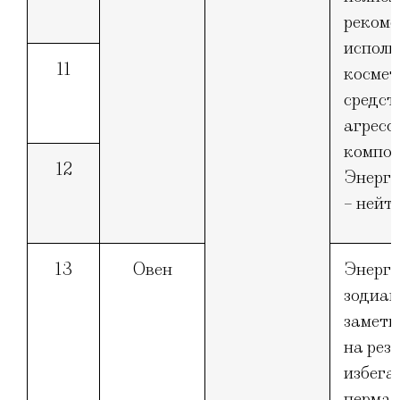
рекоме
исполь
11
космет
средст
агресс
компон
12
Энерге
– нейт
13
Овен
Энерге
зодиак
заметн
на рез
избега
перман