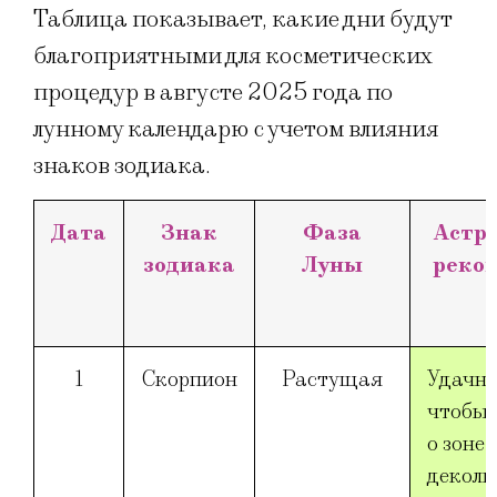
Таблица показывает, какие дни будут
благоприятными для косметических
процедур в августе 2025 года по
лунному календарю с учетом влияния
знаков зодиака.
Дата
Знак
Фаза
Астр
зодиака
Луны
реко
1
Скорпион
Растущая
Удачно
чтобы 
о зоне 
деколь