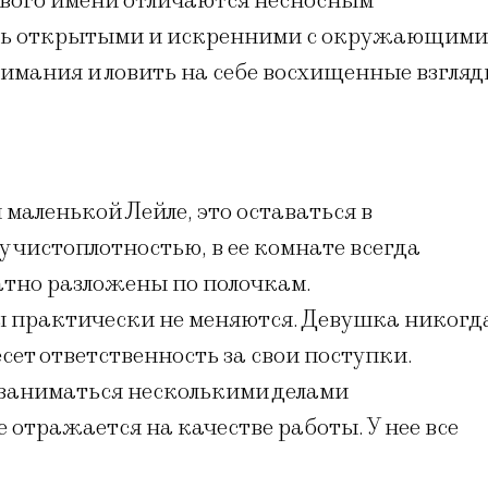
ивого имени отличаются несносным
ыть открытыми и искренними с окружающими
имания и ловить на себе восхищенные взгля
 маленькой Лейле, это оставаться в
 чистоплотностью, в ее комнате всегда
атно разложены по полочкам.
лы практически не меняются. Девушка никогд
есет ответственность за свои поступки.
 заниматься несколькими делами
е отражается на качестве работы. У нее все