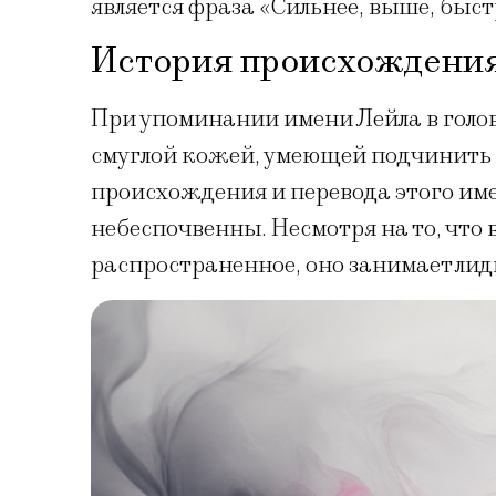
является фраза «Сильнее, выше, быст
История происхождения
При упоминании имени Лейла в голов
смуглой кожей, умеющей подчинить с
происхождения и перевода этого име
небеспочвенны. Несмотря на то, что 
распространенное, оно занимает ли