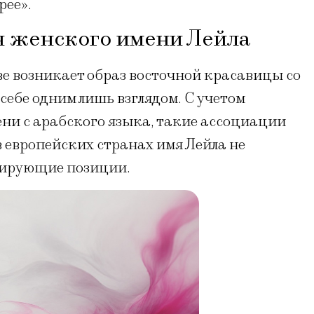
рее».
 женского имени Лейла
е возникает образ восточной красавицы со
ебе одним лишь взглядом. С учетом
ни с арабского языка, такие ассоциации
в европейских странах имя Лейла не
дирующие позиции.