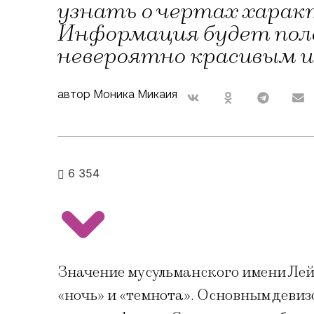
узнать о чертах характ
Информация будет поле
невероятно красивым 
автор Моника Микаия
6 354
Значение мусульманского имени Лейл
«ночь» и «темнота». Основным девиз