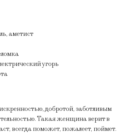
ль, аметист
еломка
лектрический угорь
ота
искренностью, добротой, заботливым
ательностью. Такая женщина верит в
ст, всегда поможет, пожалеет, поймет.