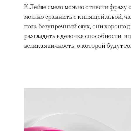
К Лейле смело можно отнести фразу «
можно сравнить с кипящей лавой, ча
пола безупречный слух, они хорошо д
разглядеть в девочке способности, вп
великая личность, о которой будут го