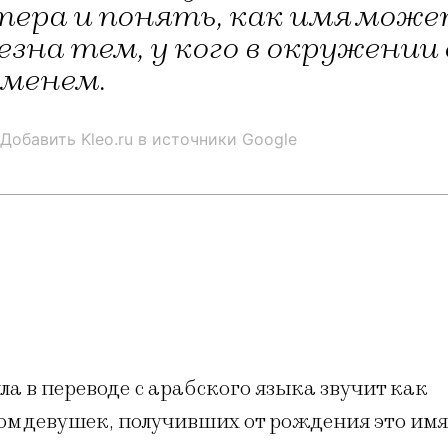
ера и понять, как имя может
зна тем, у кого в окружении
именем.
Добавить Kleo.ru в источники Google
а в переводе с арабского языка звучит как
ом девушек, получивших от рождения это имя