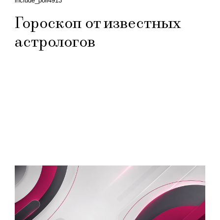
include_poll4913
Гороскоп от известных
астрологов