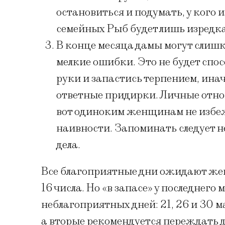
остановиться и подумать, у кого
семейных Рыб будет лишь изредк
В конце месяца дамы могут слиш
мелкие ошибки. Это не будет спос
руки и запастись терпением, ина
ответные придирки. Личные отно
вот одиноким женщинам не избеж
наивности. Запоминать следует не
дела.
Все благоприятные дни ожидают женщи
16 числа. Но «в запасе» у последнего
неблагоприятных дней: 21, 26 и 30 
а вторые рекомендуется переждать д