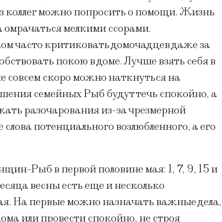
 из коллег можно попросить о помощи. Жизнь
а омрачаться мелкими ссорами.
ком часто критиковать домочадцев даже за
обствовать покою в доме. Лучше взять себя в
че совсем скоро можно наткнуться на
шения семейных Рыб будут течь спокойно, а
ать разочарования из-за чрезмерной
 слова потенциального возлюбленного, а его
н-Рыб в первой половине мая: 1, 7, 9, 15 и
 месяца весны есть еще и несколько
мая. На первые можно назначать важные дела,
ома или провести спокойно, не строя