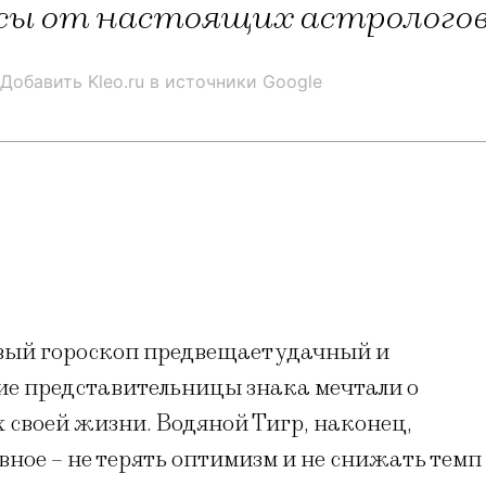
нсы от настоящих астрологов
Добавить Kleo.ru в источники Google
ый гороскоп предвещает удачный и
е представительницы знака мечтали о
 своей жизни. Водяной Тигр, наконец,
вное – не терять оптимизм и не снижать темп