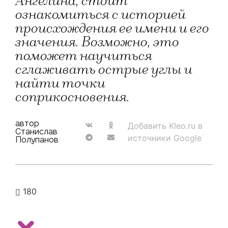
Ангелина, стоит
ознакомиться с историей
происхождения ее имени и его
значения. Возможно, это
поможет научиться
сглаживать острые углы и
найти точки
соприкосновения.
автор
Добавить Kleo.ru в
Станислав
источники Google
Полупанов
180