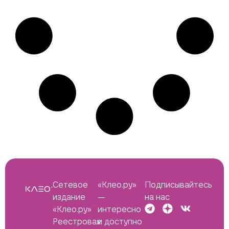
Сетевое
«Клео.ру»
Подписывайтесь
издание
—
на нас
«Клео.ру»
интересно
Реестровая
и доступно