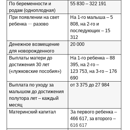
По беременности и 
55 830 – 322 191
родам (одноплодная)
При появлении на свет 
На 1-го малыша – 5 
—
ребенка 
 разово
808, на 2-го и 
последующих – 15 
312 
Денежное возмещение 
20 000
для новорожденного
Выплаты матери до 
На 1-го ребенка – 88 
достижения 30 лет 
395, на 2-го –  
(«лужковские пособия»)
123 753, на 3-го – 176 
690
Выплата по уходу за 
от 3 375 до 27 984
малышом до достижения 
полутора лет – каждый 
месяц
Материнский капитал 
За первого ребенка – 
466 617, за второго – 
616 617 