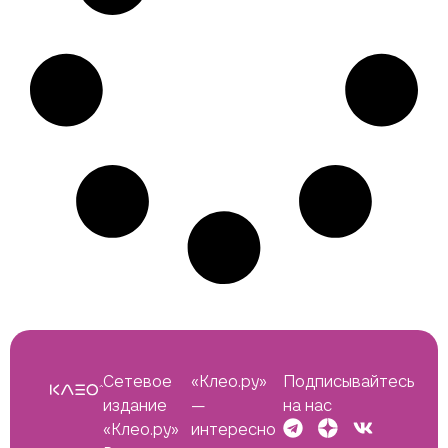
Сетевое
«Клео.ру»
Подписывайтесь
издание
—
на нас
«Клео.ру»
интересно