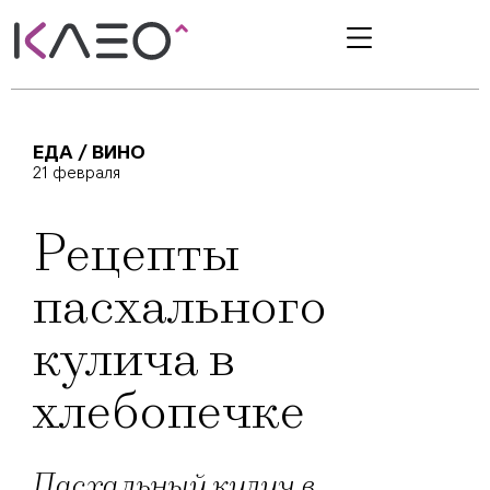
ЕДА / ВИНО
21 февраля
Рецепты
пасхального
кулича в
хлебопечке
Пасхальный кулич в