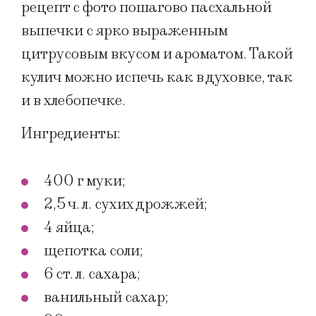
рецепт с фото пошагово пасхальной
выпечки с ярко выраженным
цитрусовым вкусом и ароматом. Такой
кулич можно испечь как в духовке, так
и в хлебопечке.
Ингредиенты:
400 г муки;
2,5 ч. л. сухих дрожжей;
4 яйца;
щепотка соли;
6 ст. л. сахара;
ванильный сахар;