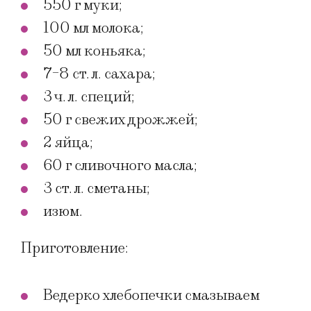
550 г муки;
100 мл молока;
50 мл коньяка;
7-8 ст. л. сахара;
3 ч. л. специй;
50 г свежих дрожжей;
2 яйца;
60 г сливочного масла;
3 ст. л. сметаны;
изюм.
Приготовление:
Ведерко хлебопечки смазываем