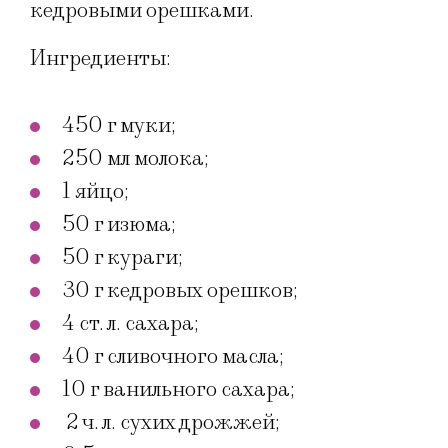
кедровыми орешками.
Ингредиенты:
450 г муки;
250 мл молока;
1 яйцо;
50 г изюма;
50 г кураги;
30 г кедровых орешков;
4 ст. л. сахара;
40 г сливочного масла;
10 г ванильного сахара;
2 ч. л. сухих дрожжей;