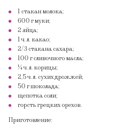
1 стакан молока;
600 г муки;
2 яйца;
1 ч. л. какао;
2/3 стакана сахара;
100 г сливочного масла;
¼ ч. л. корицы;
2,5 ч. л. сухих дрожжей;
50 г шоколада;
щепотка соли;
горсть грецких орехов.
Приготовление: