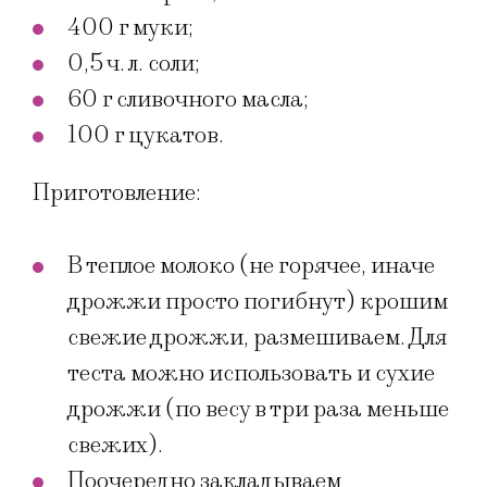
400 г муки;
0,5 ч. л. соли;
60 г сливочного масла;
100 г цукатов.
Приготовление:
В теплое молоко (не горячее, иначе
дрожжи просто погибнут) крошим
свежие дрожжи, размешиваем. Для
теста можно использовать и сухие
дрожжи (по весу в три раза меньше
свежих).
Поочередно закладываем