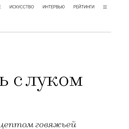
Е
ИСКУССТВО
ИНТЕРВЬЮ
РЕЙТИНГИ
 с луком
ецептом говяжьей