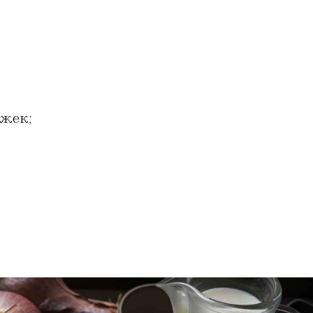
ожек;