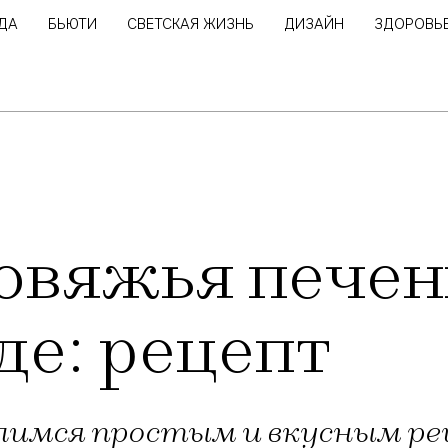
ДА
БЬЮТИ
СВЕТСКАЯ ЖИЗНЬ
ДИЗАЙН
ЗДОРОВЬ
овяжья печень
де: рецепт
лимся простым и вкусным р