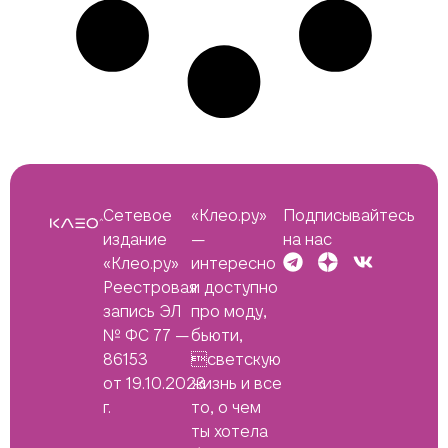
Сетевое
«Клео.ру»
Подписывайтесь
издание
—
на нас
«Клео.ру»
интересно
Реестровая
и доступно
запись ЭЛ
про моду,
№ ФС 77 —
бьюти,
86153
светскую
от 19.10.2023
жизнь и все
г.
то, о чем
ты хотела