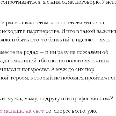
опротивляться, я с ним сама поговорю. У нег
и рассказала о том, что по статистике на
оисходят в партнерстве. И что в такой важны
олжен быть кто-то близкий, в идеале — муж.
месте на родах — и ни разу не пожалели об
бладательницей абсолютно нового мужчины,
нился и повзрослел. А муж до сих пор
апой-героем, который не побоялся пройти
чере
и: мужа, маму, подругу или профессионала?
ю малыша на свет
, то, скорее всего, уже