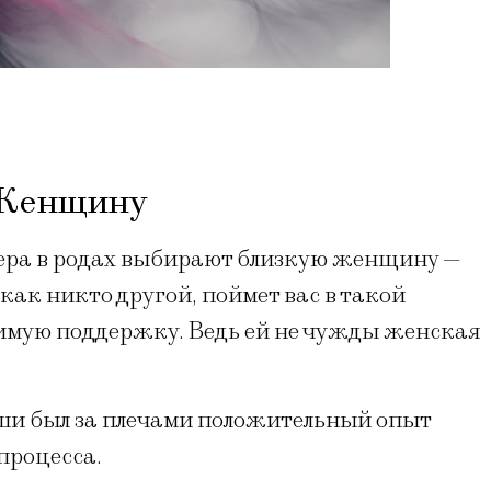
Женщину
ера в родах выбирают близкую женщину —
как никто другой, поймет вас в такой
имую поддержку. Ведь ей не чужды женская
ши был за плечами положительный опыт
 процесса.