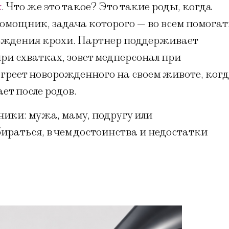
х
. Что же это такое? Это такие роды, когда
омощник, задача которого — во всем помогат
 рождения крохи. Партнер поддерживает
ри схватках, зовет медперсонал при
 греет новорожденного на своем животе, ког
т после родов.
ники: мужа, маму, подругу или
ираться, в чем достоинства и недостатки