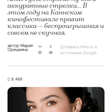
аккуратные стрелки... В
этом году на Каннском
кинофестивале правит
классика — беспроигрышная и
совсем не скучная.
автор Мария
Добавить Kleo.ru в
Орешкина
источники Google
8 466