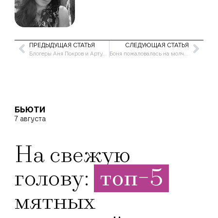
ПРЕДЫДУЩАЯ СТАТЬЯ
СЛЕДУЮЩАЯ СТАТЬЯ
Блогеры Аня Покров и Артур Бабич объявили о помолвке
Боня пожаловалась на молчание альпинистов и звезд шоу-бизнеса после восхождения на Эверест
БЬЮТИ
7 августа
На свежую
голову:
топ-5
мятных