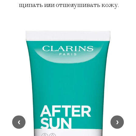
щипать или отшелушивать кожу.
‹
›