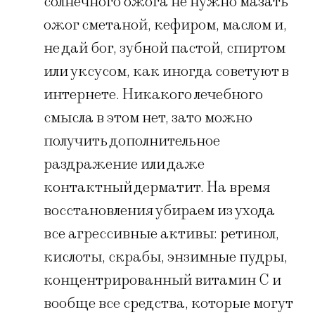
солнечного ожога не нужно мазать
ожог сметаной, кефиром, маслом и,
не дай бог, зубной пастой, спиртом
или уксусом, как иногда советуют в
интернете. Никакого лечебного
смысла в этом нет, зато можно
получить дополнительное
раздражение или даже
контактный дерматит. На время
восстановления убираем из ухода
все агрессивные активы: ретинол,
кислоты, скрабы, энзимные пудры,
концентрированный витамин С и
вообще все средства, которые могут