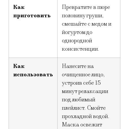
Как
Превратите в пюре
приготовить
половину груши,
смешайте с медом и
йогуртом до
однородной
консистенции.
Как
Нанесите на
использовать
очищенное лицо,
устроив себе 15
минут релаксации
под любимый
плейлист. Смойте
прохладной водой.
Маска освежит