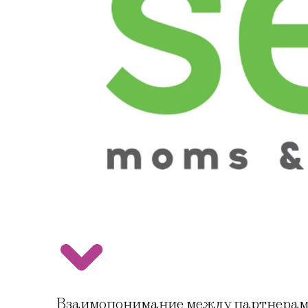
Взаимопонимание между партнерами