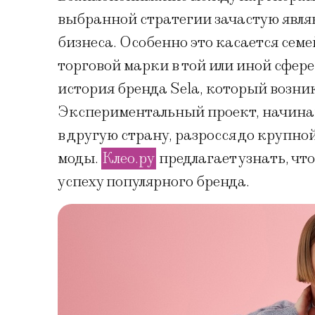
выбранной стратегии зачастую являю
бизнеса. Особенно это касается сем
торговой марки в той или иной сфер
история бренда Sela, который возни
Экспериментальный проект, начина
в другую страну, разросся до крупн
моды.
Клео.ру
предлагает узнать, чт
успеху популярного бренда.