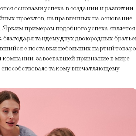
тся основами успеха в создании и развитии
ейных проектов, направленных на основание
е. Ярким примером подобного успеха является
к благодаря тандему двух двоюродных братье
вшийся с поставки небольших партий товаро
ой компании, завоевавшей признание в мире
о способствовало такому впечатляющему