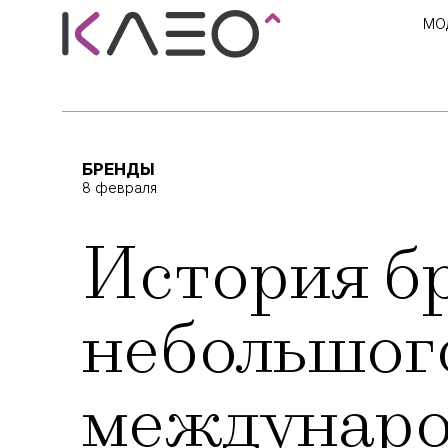
МО
БРЕНДЫ
8 февраля
История бр
небольшого
междунаро