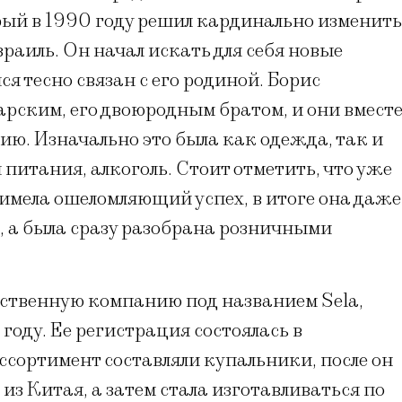
ый в 1990 году решил кардинально изменить
зраиль. Он начал искать для себя новые
ся тесно связан с его родиной. Борис
рским, его двоюродным братом, и они вмест
ию. Изначально это была как одежда, так и
питания, алкоголь. Стоит отметить, что уже
имела ошеломляющий успех, в итоге она даже
в, а была сразу разобрана розничными
бственную компанию под названием Sela,
году. Ее регистрация состоялась в
сортимент составляли купальники, после он
из Китая, а затем стала изготавливаться по