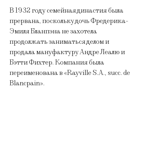
В 1932 году семейная династия была
прервана, поскольку дочь Фредерика-
Эмиля Бланпэна не захотела
продолжать заниматься делом и
продала мануфактуру Андре Леалю и
Бэтти Фихтер. Компания была
переименована в «Rayville S.A., succ. de
Blancpain».