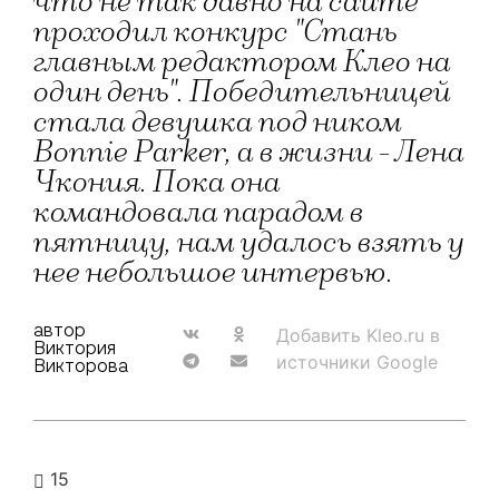
что не так давно на сайте
проходил конкурс "Стань
главным редактором Клео на
один день". Победительницей
стала девушка под ником
Bonnie Parker, а в жизни - Лена
Чкония. Пока она
командовала парадом в
пятницу, нам удалось взять у
нее небольшое интервью.
автор
Добавить Kleo.ru в
Виктория
источники Google
Викторова
15