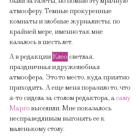
были за газеты, но помню эту мрачную
атмосферу. Темные прокуренные
комнаты и злобные журналисты, по
крайней мере, именно так мне
казалось в шесть лет.
А в редакции
Клео
светлая,
праздничная и дружелюбная
атмосфера. Это то место, куда приятно
приходить. А еще меня поразило то, что
я-то сидела за столом редактора, а
саму
Марго
выселили. Мне показалось
несправедливым выгонять ее к
маленькому столу.