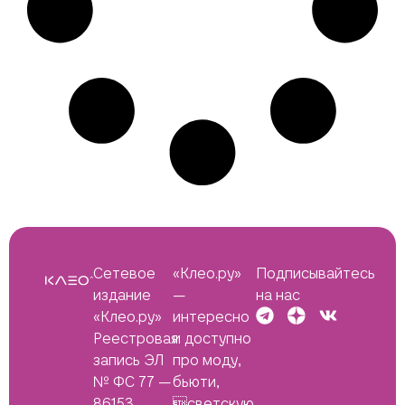
Сетевое
«Клео.ру»
Подписывайтесь
издание
—
на нас
«Клео.ру»
интересно
Реестровая
и доступно
запись ЭЛ
про моду,
№ ФС 77 —
бьюти,
86153
светскую