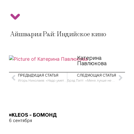
Айшвария Рай: Индийское кино
Катерина
Павлюкова
ПРЕДЫДУЩАЯ СТАТЬЯ
СЛЕДУЮЩАЯ СТАТЬЯ
Игорь Николаев: «Надо уметь забывать своих бывших»
Брэд Питт: «Меня лучше не злить»
¤KLEOS - БОМОНД
6 сентября