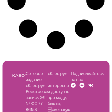
Сетевое
«Клео.ру»
Подписывайтесь
издание
—
на нас
«Клео.ру»
интересно
Реестровая
и доступно
запись ЭЛ
про моду,
№ ФС 77 —
бьюти,
86153
светскую