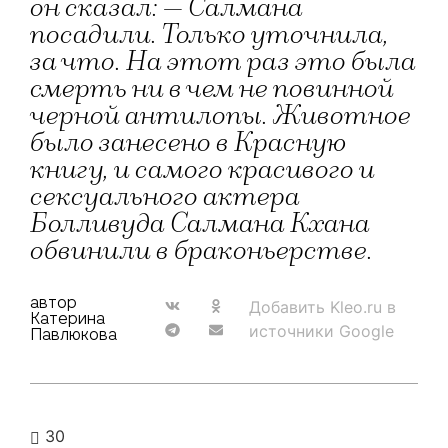
он сказал: — Салмана
посадили. Только уточнила,
за что. На этот раз это была
смерть ни в чем не повинной
черной антилопы. Животное
было занесено в Красную
книгу, и самого красивого и
сексуального актера
Болливуда Салмана Кхана
обвинили в браконьерстве.
автор
Добавить Kleo.ru в
Катерина
источники Google
Павлюкова
30