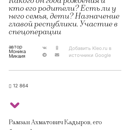
Какого он года рождения и
кто его родители? Есть ли у
него семья, дети? Назначение
главой республики. Участие в
спецоперации
автор
Добавить Kleo.ru в
Моника
источники Google
Микаия
12 864
Рамзан Ахматович Кадыров, его