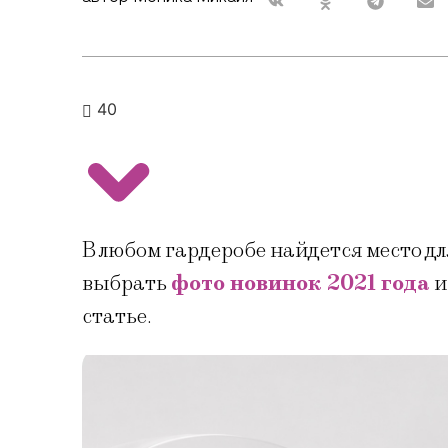
40
В любом гардеробе найдется место д
выбрать
фото новинок 2021 года
и
статье.