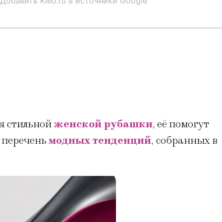
Добавить Kleo.ru в источники Google
ля стильной
женской рубашки
, её помогут
 перечень
модных тенденций
, собранных в