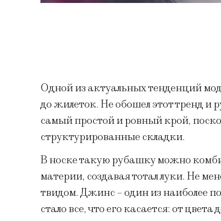
Одной из актуальных тенденций моды
до жилеток. Не обошел этот тренд и
самый простой и ровный крой, поск
структурированные складки.
В носке такую рубашку можно комби
материи, создавая тотал луки. Не ме
твидом.
Джинс – один из наиболее п
стало все, что его касается: от цвета