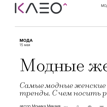
МО
МОДА
15 мая
Модные же
Самые модные женские р
тренды. С чем носить р
автор Моника Микаия