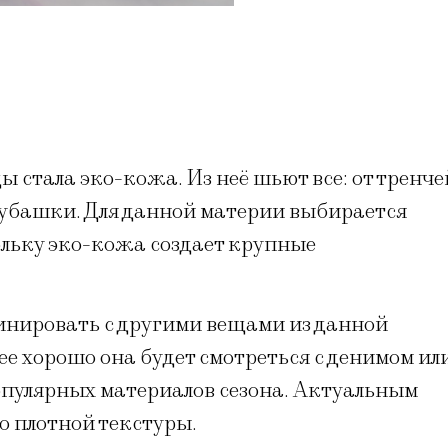
 стала эко-кожа. Из неё шьют все: от тренче
 рубашки. Для данной материи выбирается
ольку эко-кожа создает крупные
нировать с другими вещами из данной
нее хорошо она будет смотреться с денимом ил
опулярных материалов сезона. Актуальным
 до плотной текстуры.