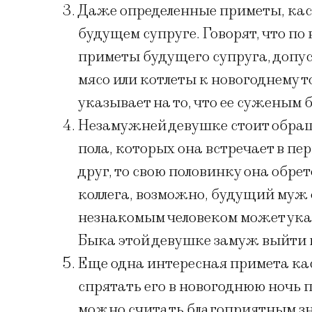
Даже определенные приметы, кас
будущем супруге. Говорят, что п
приметы будущего супруга, допуст
мясо или котлеты к новогоднему т
указывает на то, что ее суженым 
Незамужней девушке стоит обращ
пола, которых она встречает в пе
друг, то свою половинку она обре
коллега, возможно, будущий муж о
незнакомым человеком может указы
Быка этой девушке замуж выйти н
Еще одна интересная примета кас
спрятать его в новогоднюю ночь по
можно считать благоприятным зна