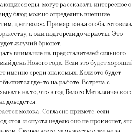
ающиеся еды, могут рассказать интересное о
о виду блюд можно определить внешние
им, цвет волос. Пример: юная особа готовила
оржеству, а они подгорели до черноты. Это
будет жгучий брюнет.
ать внимание на представителей сильного
рвый день Нового года. Если это будет хороши
тет именно среди знакомых. Если это будет
бъявится где-то на работе. Встреча с
вать на то, что в год Белого Металлическог
е доведется.
ается молока. Согласно примете, если
д стол, и спустя неделю оно не прокиснет, эт
ком. Скорее всего, замужество уже не за