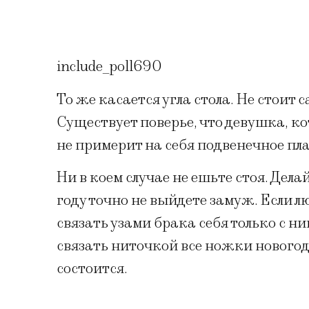
include_poll690
То же касается угла стола. Не стоит 
Существует поверье, что девушка, ко
не примерит на себя подвенечное пла
Ни в коем случае не ешьте стоя. Дела
году точно не выйдете замуж. Если 
связать узами брака себя только с н
связать ниточкой все ножки новогод
состоится.