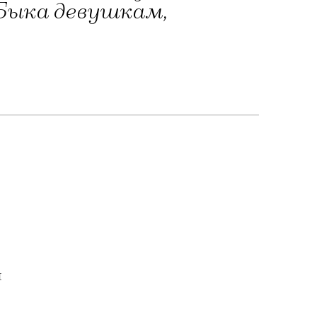
 Быка девушкам,
я