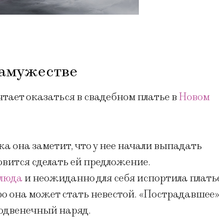
замужестве
тает оказаться в свадебном платье в
Новом
ка она заметит, что у нее начали выпадать
овится сделать ей предложение.
люда
и неожиданно для себя испортила плать
оро она может стать невестой. «Пострадавшее
подвенечный наряд.