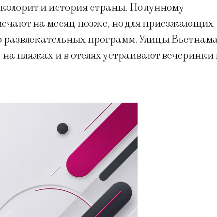
 колорит и история страны. По лунному
ечают на месяц позже, но для приезжающих
о развлекательных программ. Улицы Вьетнам
 на пляжах и в отелях устраивают вечеринки 