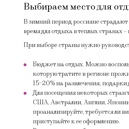
Выбираем место для от
В зимний период россияне страдают 
время для отдыха в теплых странах –
При выборе страны нужно руководс
Бюджет на отдых. Можно восполь
которую тратите в регионе прож
15-20% на развлечения, подарки 
Для посещения некоторых стран тр
США, Австралии, Англии, Японии, 
проанализируйте, требуется ли в
приступайте к ее оформлению.