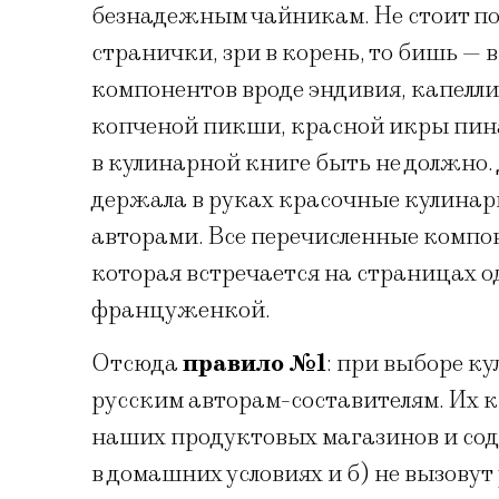
безнадежным чайникам. Не стоит по
странички, зри в корень, то бишь —
компонентов вроде эндивия, капелли
копченой пикши, красной икры пина
в кулинарной книге быть не должно.
держала в руках красочные кулина
авторами. Все перечисленные компон
которая встречается на страницах о
француженкой.
Отсюда
правило №1
: при выборе к
русским авторам-составителям. Их к
наших продуктовых магазинов и сод
в домашних условиях и б) не вызовут