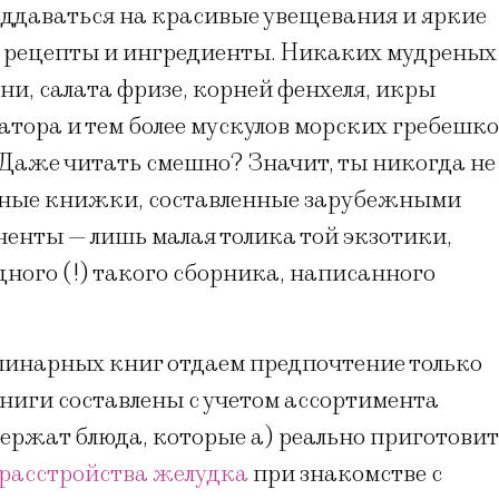
ддаваться на красивые увещевания и яркие
 в рецепты и ингредиенты. Никаких мудреных
ни, салата фризе, корней фенхеля, икры
тора и тем более мускулов морских гребешк
 Даже читать смешно? Значит, ты никогда не
рные книжки, составленные зарубежными
енты — лишь малая толика той экзотики,
дного (!) такого сборника, написанного
улинарных книг отдаем предпочтение только
ниги составлены с учетом ассортимента
ержат блюда, которые а) реально приготови
расстройства желудка
при знакомстве с