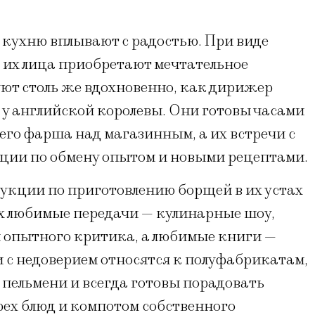
 кухню вплывают с радостью. При виде
их лица приобретают мечтательное
ют столь же вдохновенно, как дирижер
 у английской королевы. Они готовы часами
его фарша над магазинным, а их встречи с
ции по обмену опытом и новыми рецептами.
кции по приготовлению борщей в их устах
х любимые передачи — кулинарные шоу,
м опытного критика, а любимые книги —
 с недоверием относятся к полуфабрикатам,
пельмени и всегда готовы порадовать
ех блюд и компотом собственного