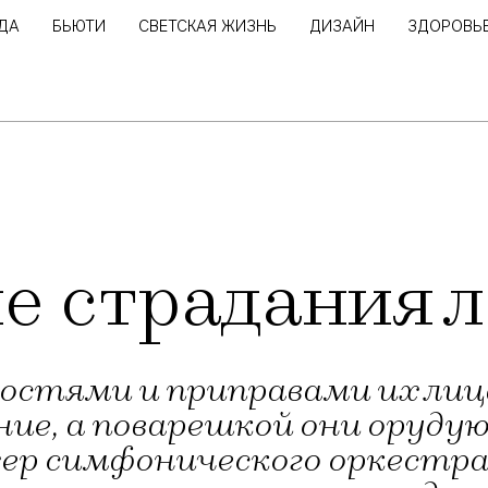
ДА
БЬЮТИ
СВЕТСКАЯ ЖИЗНЬ
ДИЗАЙН
ЗДОРОВЬ
е страдания 
яностями и приправами их л
е, а поварешкой они оруду
жер симфонического оркестра