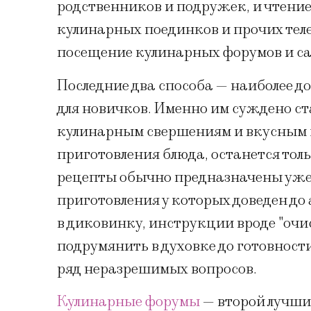
родственников и подружек, и чтение
кулинарных поединков и прочих тел
посещение кулинарных форумов и са
Последние два способа — наиболее д
для новичков. Именно им суждено с
кулинарным свершениям и вкусным п
приготовления блюда, останется тол
рецепты обычно предназначены уже 
приготовления у которых доведен до 
в диковинку, инструкции вроде "очи
подрумянить в духовке до готовност
ряд неразрешимых вопросов.
Кулинарные форумы
— второй лучши