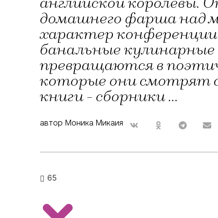
английской королевы. 
домашнего фарша над м
характер конференции
банальные кулинарные 
превращаются в поэтич
которые они смотрят 
книги - сборники …
автор Моника Микаия
65