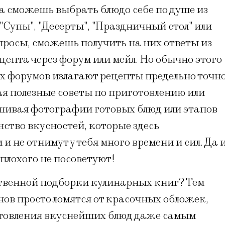
да сможешь выбрать блюдо себе по душе из
 "Супы", "Десерты", "Праздничный стол" или
опросы, сможешь получить на них ответы из
цепта через форум или мейл. Но обычно этого
х форумов излагают рецепты предельно точн
ая полезные советы по приготовлению или
ешивая фотографии готовых блюд или этапов
нство вкусностей, которые здесь
и не отнимут у тебя много времени и сил. Да 
 плохого не посоветуют!
бственной подборки кулинарных книг? Тем
нов просто ломятся от красочных обложек,
товления вкуснейших блюд даже самым