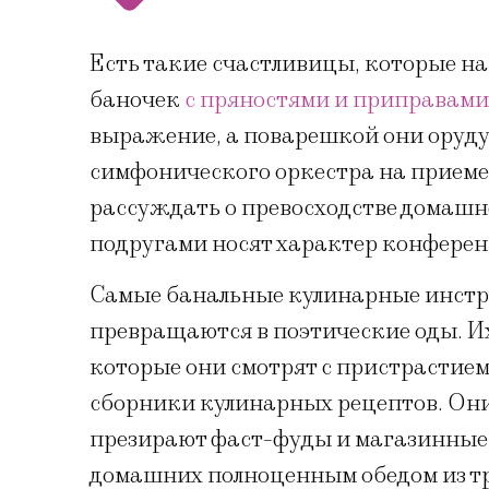
Есть такие счастливицы, которые на
баночек
с пряностями и приправами
выражение, а поварешкой они оруду
симфонического оркестра на приеме
рассуждать о превосходстве домашн
подругами носят характер конферен
Самые банальные кулинарные инстру
превращаются в поэтические оды. И
которые они смотрят с пристрастие
сборники кулинарных рецептов. Они
презирают фаст-фуды и магазинные 
домашних полноценным обедом из тр