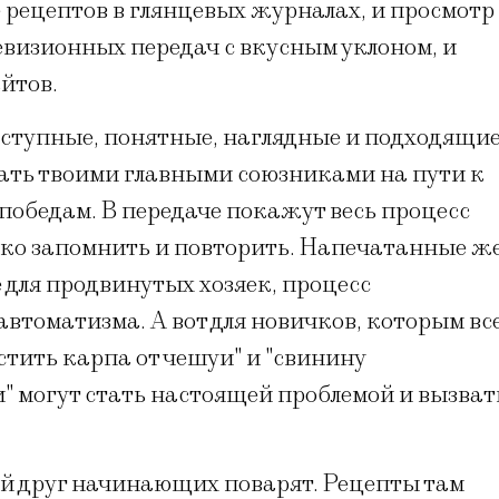
 рецептов в глянцевых журналах, и просмотр
евизионных передач с вкусным уклоном, и
йтов.
оступные, понятные, наглядные и подходящи
тать твоими главными союзниками на пути к
обедам. В передаче покажут весь процесс
ько запомнить и повторить. Напечатанные ж
для продвинутых хозяек, процесс
автоматизма. А вот для новичков, которым вс
стить карпа от чешуи" и "свинину
и" могут стать настоящей проблемой и вызват
й друг начинающих поварят. Рецепты там