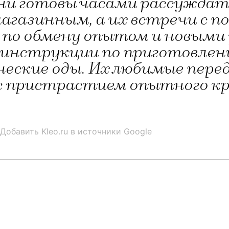
Они готовы часами рассуждат
агазинным, а их встречи с п
 по обмену опытом и новыми
инструкции по приготовлени
еские оды. Их любимые перед
с пристрастием опытного кр
Добавить Kleo.ru в источники Google