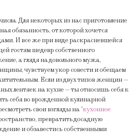
числа. Для некоторых из нас приготовление
ная обязанность, от которой хочется
ами. И все же при виде раскрасневшейся
щей гостям шедевр собственного
ние, а глядя на довольного мужа,
щины, чувствуем укор совести и обещаем
схитительным. Если из двух типов женщин —
ых лентяек на кухне — ты относишь себя к
нить себя во врожденной кулинарной
ресмотреть свои взгляды на
"кухонное
ространство, превратить досадную
ждение и обзавестись собственными