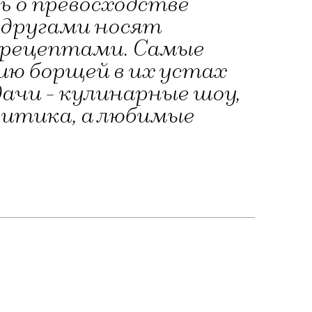
ь о превосходстве
одругами носят
 рецептами. Самые
ю борщей в их устах
ачи - кулинарные шоу,
итика, а любимые