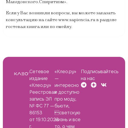
Македонского.Спиритизм».
Если у Вас возникли вопросы, вы можете заказать
консультацию на сайте www.sapiencia.ru в разделе
гостевая книга или по емейлу.
Сетевое
«Клео.ру»
Подписывайтесь
издание
—
на нас
«Клео.ру»
интересно
Реестровая
и доступно
запись ЭЛ
про моду,
№ ФС 77 —
бьюти,
86153
светскую
от 19.10.2023
жизнь и все
г.
то, о чем