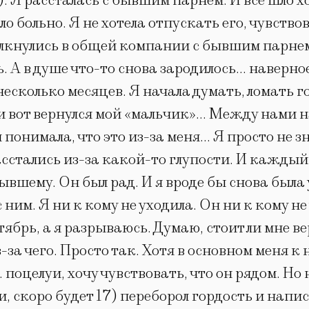
и). Я рассталась с бывшим парнем. И всё шло 
о больно. Я не хотела отпускать его, чувствов
лкнулись в общей компании с бывшим парнем
ь. А в душе что-то снова зародилось… наверное
есколько месяцев. Я начала думать, ломать гол
 и вот вернулся мой «мальчик»… Между нами н
понимала, что это из-за меня… Я просто не зн
расстались из-за какой-то глупости. И каждый 
ывшему. Он был рад. И я вроде бы снова была у
 ним. Я ни к кому не уходила. Он ни к кому н
тябрь, а я разрываюсь. Думаю, стоит ли мне ве
-за чего. Просто так. Хотя в основном меня к 
целуи, хочу чувствовать, что он рядом. Но не
, скоро будет 17) переборол гордость и напис