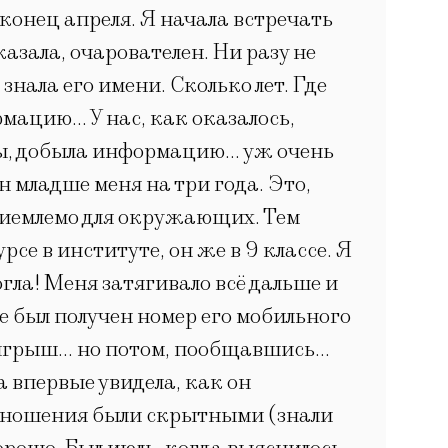
 конец апреля. Я начала встречать
азала, очарователен. Ни разу не
нала его имени. Сколько лет. Где
рмацию… У нас, как оказалось,
 бы, добыла информацию… уж очень
 младше меня на три года. Это,
еприемлемо для окружающих. Тем
рсе в институте, он же в 9 классе. Я
огла! Меня затягивало всё дальше и
же был получен номер его мобильного
розыгрыш… но потом, пообщавшись…
 впервые увидела, как он
 отношения были скрытными (знали