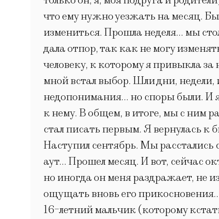
только он, я, моя подруга и родител
что ему нужно уезжать на месяц. Был
измениться. Прошла неделя… мы сто
дала отпор, так как не могу изменят
человеку, к которому я привыкла за н
мной встал выбор. Шли дни, недели,
недопонимания… но споры были. И я 
к нему. В общем, в итоге, мы с ним 
стал писать первым. Я вернулась к б
Наступил сентябрь. Мы расстались с
аут… Прошел месяц. И вот, сейчас ок
но иногда он меня раздражает, не из
ощущать вновь его прикосновения… по
16-летний мальчик (которому кстати