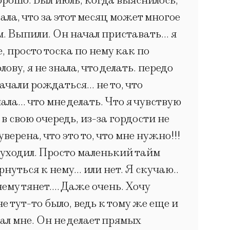
хорошо. Был июль, когда выяснилось,
ала, что за этот месяц может многое
. Выпили. Он начал приставать… я
, просто тоска по нему как по
ову, я не знала, что делать. передо
ачали рождаться… не то, что
ала… что мне делать. Что я чувствую
в свою очередь, из-за гордости не
верена, что это то, что мне нужно!!!
е уходил. Просто маленький тайм
рнуться к нему… или нет. Я скучаю..
нему тянет…. Даже очень. Хочу
 тут-то было, ведь к тому же еще и
ал мне. Он не делает прямых