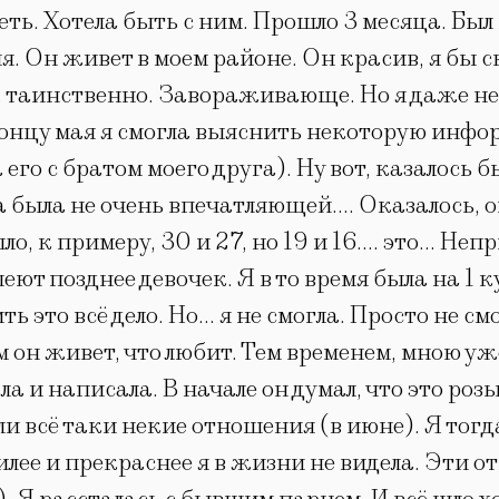
еть. Хотела быть с ним. Прошло 3 месяца. Был
. Он живет в моем районе. Он красив, я бы ск
таинственно. Завораживающе. Но я даже не з
 концу мая я смогла выяснить некоторую инфо
его с братом моего друга). Ну вот, казалось
 была не очень впечатляющей…. Оказалось, он
ло, к примеру, 30 и 27, но 19 и 16…. это… Н
еют позднее девочек. Я в то время была на 1 ку
ь это всё дело. Но… я не смогла. Просто не см
м он живет, что любит. Тем временем, мною у
ла и написала. В начале он думал, что это 
 всё таки некие отношения (в июне). Я тогда
илее и прекраснее я в жизни не видела. Эти