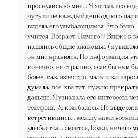
проснулись во мне… Я хотела его вид
чуть ли не каждый день одного парня
видела его улыбающимся. Это было… 
учится. Возраст. Ничего!!! Ближе к
нашлись общие знакомые (я увидела 
он мне нравился. Но информация эта
конечно, не страшно, если бы нам бы
более, как известно, мальчики взросл
думала, всё. хватит, нужно прекратит
дальше. Я узнавала его интересы, че
телефона. Я колебалась. Не выдержа
встретившись… между нами возникли
улыбается… смеется, Боже, ничего м