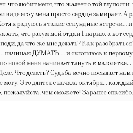
, что любит меня, что жалеет о той глупости
 виде его у меня просто сердце замирает. А р
тя я радуюсь в такие секундные встречи… и т
азать, что разум мой отдан 1 парню. а вот се
оди, да что же мне делать? Как разобраться?
а… начинаю ДУМАТЬ…. и склоняюсь к первому…
и по новой меня начинает тянуть к малолетке…
 Деле. Что делать? Судьба вечно посылает на
Не могу. Это длится с начала октября… каждый
, пожалуйста, чем сможете! Заранее спасибо