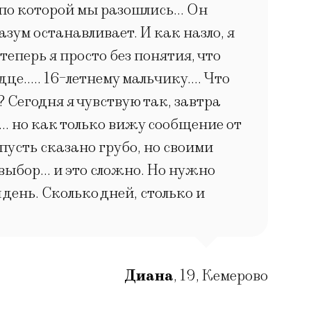
, по которой мы разошлись… Он
азум останавливает. И как назло, я
еперь я просто без понятия, что
рдце….. 16-летнему мальчику…. Что
 Сегодня я чувствую так, завтра
 но как только вижу сообщение от
 пусть сказано грубо, но своими
м выбор… и это сложно. Но нужно
 день. Сколько дней, столько и
.
Диана
,
19
,
Кемерово