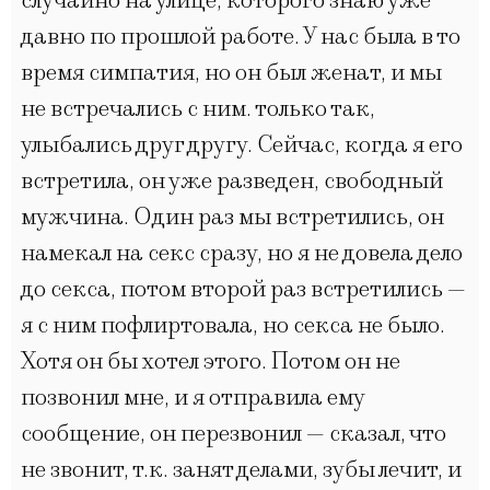
случайно на улице, которого знаю уже
давно по прошлой работе. У нас была в то
время симпатия, но он был женат, и мы
не встречались с ним. только так,
улыбались друг другу. Сейчас, когда я его
встретила, он уже разведен, свободный
мужчина. Один раз мы встретились, он
намекал на секс сразу, но я не довела дело
до секса, потом второй раз встретились —
я с ним пофлиртовала, но секса не было.
Хотя он бы хотел этого. Потом он не
позвонил мне, и я отправила ему
сообщение, он перезвонил — сказал, что
не звонит, т.к. занят делами, зубы лечит, и