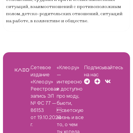
ситуаций, взаимоотношений с противоположным
полом, детско-родительских отношений, ситуаций
на работе, в коллективе и обществе.
Сетевое
«Клео.ру»
Подписывайтесь
издание
—
на нас
«Клео.ру»
интересно
Реестровая
и доступно
запись ЭЛ
про моду,
№ ФС 77 —
бьюти,
86153
светскую
от 19.10.2023
жизнь и все
г.
то, о чем
ты хотела