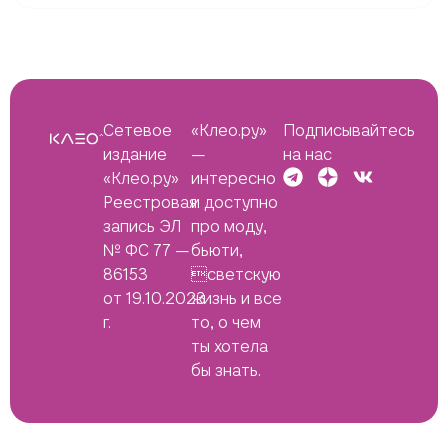
Сетевое
«Клео.ру»
Подписывайтесь
издание
—
на нас
«Клео.ру»
интересно
Реестровая
и доступно
запись ЭЛ
про моду,
№ ФС 77 —
бьюти,
86153
светскую
от 19.10.2023
жизнь и все
г.
то, о чем
ты хотела
бы знать.