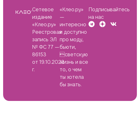
Сетевое
«Клео.ру»
Подписывайтесь
издание
—
на нас
«Клео.ру»
интересно
Реестровая
и доступно
запись ЭЛ
про моду,
№ ФС 77 —
бьюти,
86153
светскую
от 19.10.2023
жизнь и все
г.
то, о чем
ты хотела
бы знать.